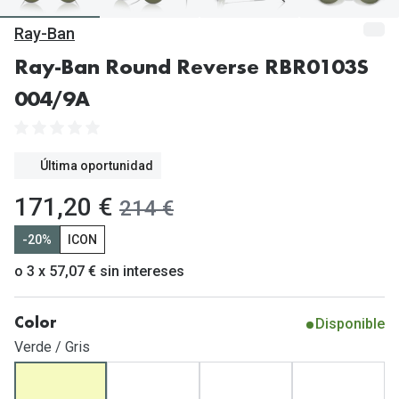
Gafas de Sol Mas Vendidas
Ray-Ban
Lentillas 
Gafas de sol con probador virtual
Ray-Ban Round Reverse RBR0103S
Lentillas 
Marcas
004/9A
Materia
Ray-Ban
Lentillas 
Oakley
Última oportunidad
Lentillas 
Prada
ahora:
171,20 €
antes:
214 €
Versace
Líquidos
-20%
ICON
Dolce & Gabbana
Todos los 
o 3 x 57,07 € sin intereses
Arnette
Lágrimas
Disponible
Color
Vogue
Solucione
Verde / Gris
Persol
Limpiador