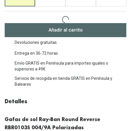
Michael Kors
Marcas
Ver todas las marcas
Eyexpert
Formas y Colores
Añadir al carrito
Acuvue
Gafas de Sol Cuadradas
Air Optix
Devoluciones gratuitas
Gafas de Sol Aviador
Entrega en 36-72 horas
Biofinity
Gafas de Sol Ojo de Gato - Cat Eye
Envío GRATIS en Península para importes iguales o
Soflens
superiores a 49€.
Gafas de Sol Redondas
Dailies
Servicio de recogida en tienda GRATIS en Península y
Baleares
Gafas de Sol Ovaladas
Precision
Gafas de Sol Negras
Total 30
Detalles
Gafas de Sol Transparentes
Biotrue
Gafas de sol Ray-Ban Round Reverse
Gafas de Sol Rojas
Promoci
RBR0103S 004/9A Polarizadas