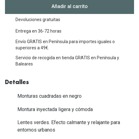
Michael Kors
Añadir al carrito
Marcas
Ver todas las marcas
Eyexpert
Devoluciones gratuitas
Formas y Colores
Entrega en 36-72 horas
Acuvue
Envío GRATIS en Península para importes iguales o
Gafas de Sol Cuadradas
Air Optix
superiores a 49€.
Gafas de Sol Aviador
Biofinity
Servicio de recogida en tienda GRATIS en Península y
Baleares
Gafas de Sol Ojo de Gato - Cat Eye
Soflens
Gafas de Sol Redondas
Dailies
Detalles
Gafas de Sol Ovaladas
Precision
Monturas cuadradas en negro
Gafas de Sol Negras
Total 30
Montura inyectada ligera y cómoda
Gafas de Sol Transparentes
Biotrue
Lentes verdes. Efecto calmante y relajante para
Gafas de Sol Rojas
entornos urbanos
Promoci