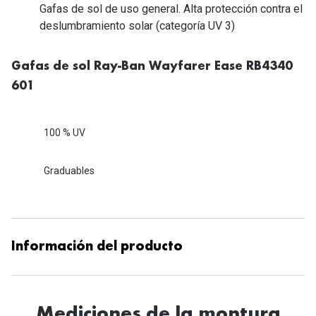
Tipos de Gafas de Sol
Gafas de sol de uso general. Alta protección contra el
Promocion
deslumbramiento solar (categoría UV 3)
Iconicos
Lentillas 
Gafas de sol Ray-Ban Wayfarer Ease RB4340
Consejos
Lecturas
601
Sol y ojos del bebé
¿Cómo comp
Gafas Polarizadas
100 % UV
Cómo pone
Cristales Transitions
Lentillas 
Graduables
Guía de gafas para la forma de tu cara
Dormir con
Accesorios
Encuentra 
Información del producto
Mediciones de la montura