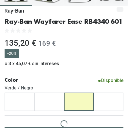
Gafas de Sol Mas Vendidas
Ray-Ban
Lentillas 
Gafas de sol con probador virtual
Ray-Ban Wayfarer Ease RB4340 601
Lentillas 
Marcas
Materia
Ray-Ban
ahora:
135,20 €
antes:
169 €
Lentillas 
Oakley
-20%
Lentillas 
Prada
o 3 x 45,07 € sin intereses
Versace
Líquidos
Disponible
Color
Dolce & Gabbana
Todos los 
Verde / Negro
Arnette
Lágrimas
Vogue
Solucione
Persol
Limpiador