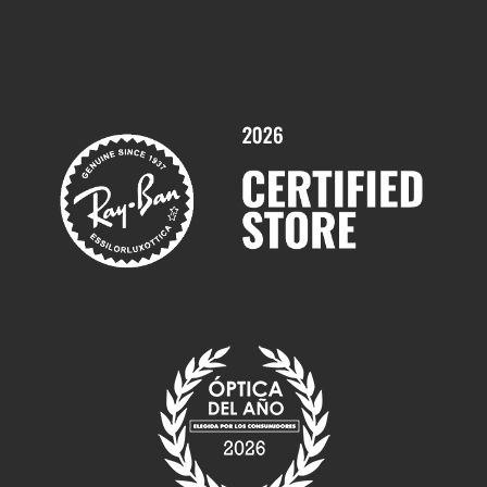
Comprar gafas graduadas online
Trabaja con nosotros
Promociones
Servicios y Garantías
Marcas