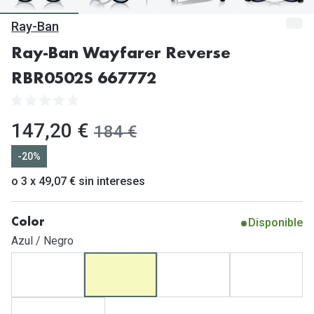
Gafas de Sol Mas Vendidas
Ray-Ban
Lentillas 
Gafas de sol con probador virtual
Ray-Ban Wayfarer Reverse
Lentillas 
Marcas
RBR0502S 667772
Materia
Ray-Ban
Lentillas 
Oakley
ahora:
147,20 €
antes:
184 €
Lentillas 
Prada
-20%
Versace
o 3 x 49,07 € sin intereses
Líquidos
Dolce & Gabbana
Todos los 
Disponible
Color
Arnette
Lágrimas
Azul / Negro
Vogue
Solucione
Persol
Limpiador