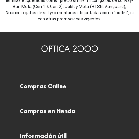
lentillas etiquetadas como "precio online" ni con gafas de sol Ray-
Ban Meta (Gen 1 & Gen 2), Oakley Meta (HTSN, Vanguard),
Nuance o gafas de sol y/o monturas etiquetadas como "outlet", ni
con otras promociones vigentes.
Compras Online
Envíos
Compras en tienda
Devoluciones
Métodos de pago en nuestras tiendas
Cancelar o devolver un pedido
Información útil