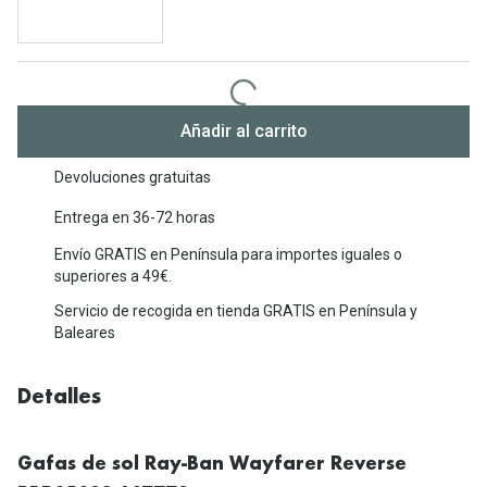
Michael Kors
Marcas
Ver todas las marcas
Eyexpert
Formas y Colores
Acuvue
Añadir al carrito
Gafas de Sol Cuadradas
Air Optix
Devoluciones gratuitas
Gafas de Sol Aviador
Biofinity
Entrega en 36-72 horas
Gafas de Sol Ojo de Gato - Cat Eye
Soflens
Envío GRATIS en Península para importes iguales o
superiores a 49€.
Gafas de Sol Redondas
Dailies
Servicio de recogida en tienda GRATIS en Península y
Gafas de Sol Ovaladas
Precision
Baleares
Gafas de Sol Negras
Total 30
Detalles
Gafas de Sol Transparentes
Biotrue
Gafas de Sol Rojas
Gafas de sol Ray-Ban Wayfarer Reverse
Promoci