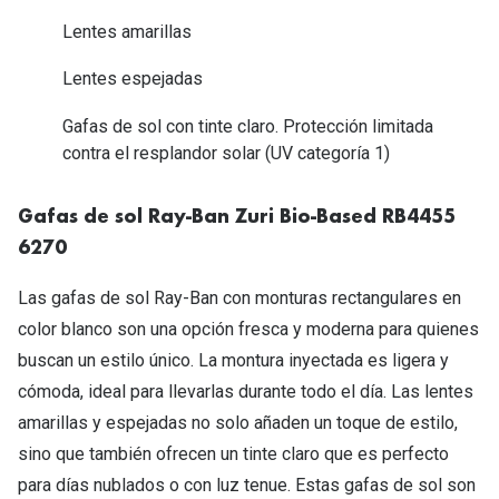
Tipos de Gafas de Sol
Promocion
Lentes amarillas
Iconicos
Lentillas 
Lentes espejadas
Consejos
Gafas de sol con tinte claro. Protección limitada
Lecturas
contra el resplandor solar (UV categoría 1)
Sol y ojos del bebé
¿Cómo comp
Gafas Polarizadas
Gafas de sol Ray-Ban Zuri Bio-Based RB4455
Cómo pone
Cristales Transitions
6270
Lentillas 
Guía de gafas para la forma de tu cara
Las gafas de sol Ray-Ban con monturas rectangulares en
Dormir con
color blanco son una opción fresca y moderna para quienes
Accesorios
Encuentra 
buscan un estilo único. La montura inyectada es ligera y
cómoda, ideal para llevarlas durante todo el día. Las lentes
amarillas y espejadas no solo añaden un toque de estilo,
sino que también ofrecen un tinte claro que es perfecto
para días nublados o con luz tenue. Estas gafas de sol son