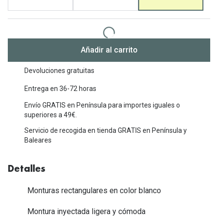
Michael Kors
Marcas
Ver todas las marcas
Eyexpert
Formas y Colores
Añadir al carrito
Acuvue
Gafas de Sol Cuadradas
Air Optix
Devoluciones gratuitas
Gafas de Sol Aviador
Entrega en 36-72 horas
Biofinity
Gafas de Sol Ojo de Gato - Cat Eye
Envío GRATIS en Península para importes iguales o
Soflens
superiores a 49€.
Gafas de Sol Redondas
Dailies
Servicio de recogida en tienda GRATIS en Península y
Baleares
Gafas de Sol Ovaladas
Precision
Gafas de Sol Negras
Total 30
Detalles
Gafas de Sol Transparentes
Biotrue
Monturas rectangulares en color blanco
Gafas de Sol Rojas
Montura inyectada ligera y cómoda
Promoci