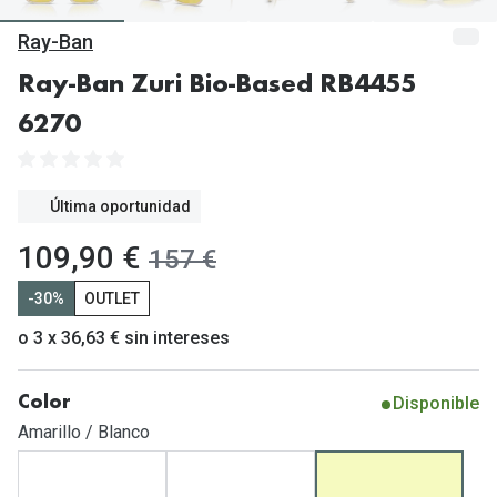
Gafas de Sol Mas Vendidas
Ray-Ban
Lentillas 
Gafas de sol con probador virtual
Ray-Ban Zuri Bio-Based RB4455
Lentillas 
Marcas
6270
Materia
Ray-Ban
Lentillas 
Oakley
Última oportunidad
Lentillas 
Prada
ahora:
109,90 €
antes:
157 €
Versace
Líquidos
-30%
OUTLET
Dolce & Gabbana
Todos los 
o 3 x 36,63 € sin intereses
Arnette
Lágrimas
Disponible
Color
Vogue
Solucione
Amarillo / Blanco
Persol
Limpiador