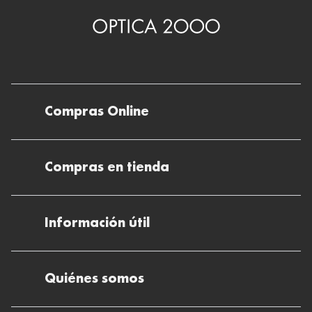
Compras Online
Envíos
Compras en tienda
Devoluciones
Métodos de pago en nuestras tiendas
Cancelar o devolver un pedido
Información útil
Solicitud de Informe optométrico/receta
Desistir del contrato aquí
Ray-ban Meta: Gafas con IA
Pide tu cita
Cómo encontrar mi pedido
Quiénes somos
El plan para tu visión
Preguntas Frecuentes Tienda (FAQs)
Cómo comprar lentillas online