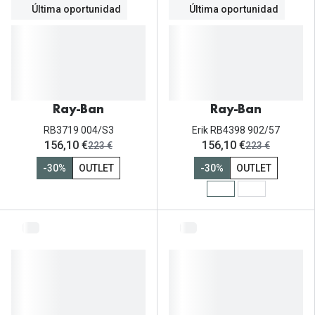
Última oportunidad
Última oportunidad
Ray-Ban
Ray-Ban
RB3719 004/S3
Erik RB4398 902/57
ahora:
ahora:
156,10 €
156,10 €
antes:
antes:
223 €
223 €
-30%
OUTLET
-30%
OUTLET