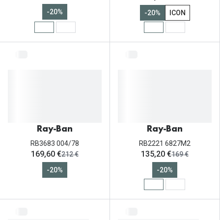
-20%
-20%
ICON
Ray-Ban
Ray-Ban
RB3683 004/78
RB2221 6827M2
ahora:
ahora:
169,60 €
135,20 €
antes:
antes:
212 €
169 €
-20%
-20%