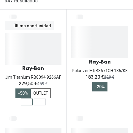
Gafas de Sol Mas Vendidas
347 Resultados
Lentillas 
Gafas de sol con probador virtual
Lentillas 
Última oportunidad
Marcas
Materia
Ray-Ban
Lentillas 
Oakley
Lentillas 
Ray-Ban
Prada
Ray-Ban
Polarized+ RB3671CH 186/K8
Versace
ahora:
Líquidos
183,20 €
antes:
Jim Titanium RB8094 9266AF
229 €
ahora:
229,50 €
antes:
459 €
Dolce & Gabbana
-20%
Todos los 
-50%
OUTLET
Arnette
Lágrimas
Vogue
Solucione
Persol
Limpiador