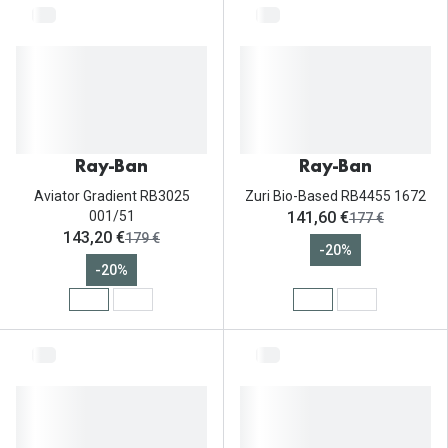
Ray-Ban
Ray-Ban
Aviator Gradient RB3025
Zuri Bio-Based RB4455 1672
ahora:
001/51
141,60 €
antes:
177 €
ahora:
143,20 €
antes:
179 €
-20%
-20%