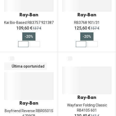
Ray-Ban
Ray-Ban
Kai Bio-Based RB3757 921387
RB3768 901/31
ahora:
ahora:
109,60 €
125,60 €
antes:
antes:
137 €
157 €
-20%
-20%
Última oportunidad
Ray-Ban
Ray-Ban
Wayfarer Folding Classic
RB4105 601
Boyfriend Reverse RBR0501S
ahora:
130,40 €
antes: