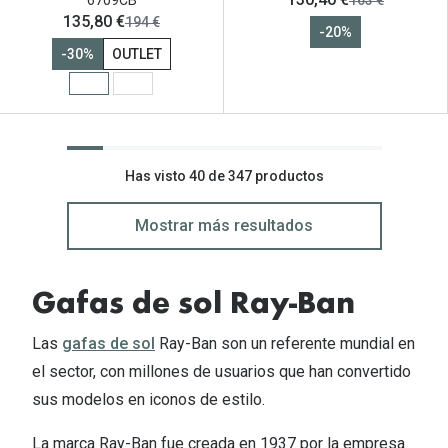
6709CB
163 €
ahora:
135,80 €
antes:
194 €
-20%
-30%
OUTLET
Has visto 40 de 347 productos
Mostrar más resultados
Gafas de sol Ray-Ban
Las
gafas de sol
Ray-Ban son un referente mundial en
el sector, con millones de usuarios que han convertido
sus modelos en iconos de estilo.
La marca Ray-Ban fue creada en 1937 por la empresa