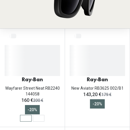
Ray-Ban
Ray-Ban
Wayfarer Street Neat RB2240
New Aviator RB3625 002/B1
ahora:
144058
143,20 €
antes:
179 €
ahora:
160 €
antes:
200 €
-20%
-20%