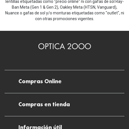
gafas de sol Ray-Ban graduadas de
lentillas etiquetadas como "precio online" ni con gafas de sol Ray-
formas y materiales
gafas de sol
la versión más moderna de las
Ray-
Ban Meta (Gen 1 & Gen 2), Oakley Meta (HTSN, Vanguard),
precio atractivo en Optica2000.
Nuance o gafas de sol y/o monturas etiquetadas como "outlet", ni
Ray-Ban
Ban New Wayfarer
.
con otras promociones vigentes.
Compras Online
gafas de sol Ray-Ban
Envíos
Wayfarer
Compras en tienda
Devoluciones
Métodos de pago en nuestras tiendas
Cancelar o devolver un pedido
Información útil