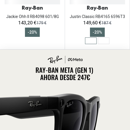
Ray-Ban
Ray-Ban
Jackie Ohh II RB4098 601/8G
Justin Classic RB4165 6596T3
ahora:
ahora:
143,20 €
149,60 €
antes:
antes:
179 €
187 €
-20%
-20%