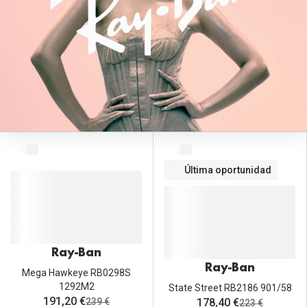
Tipos de Gafas de Sol
Promocion
Iconicos
Lentillas 
Consejos
Lecturas
Sol y ojos del bebé
¿Cómo comp
Gafas Polarizadas
Cómo pone
Cristales Transitions
Lentillas 
Última oportunidad
Guía de gafas para la forma de tu cara
Dormir con
Accesorios
Encuentra 
Ray-Ban
Ray-Ban
Mega Hawkeye RB0298S
1292M2
State Street RB2186 901/58
ahora:
191,20 €
antes:
ahora:
239 €
178,40 €
antes:
223 €