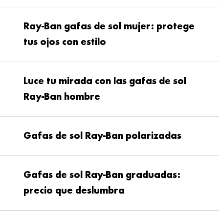
gafas de sol Ray-
Ray-Ban gafas de sol mujer: protege
Ban
tus ojos con estilo
Ray-Ban gafas de sol
Luce tu mirada con las gafas de sol
mujer
Ray-Ban hombre
Gafas de sol Ray-Ban polarizadas
Como este modelo
Ray-Ban oval
de
montura metálica de color plateado y
forma oval con lentes azules.
Ray-Ban
Gafas de sol Ray-Ban graduadas:
gafas de sol
Aviador
precio que deslumbra
Ray-Ban
Si buscas en Ray-Ban, gafas de sol
gafas de sol Ray-Ban polarizadas
redondas, te enamorarás de