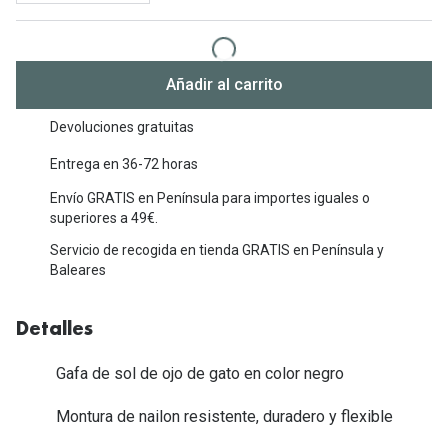
Michael Kors
Marcas
Ver todas las marcas
Eyexpert
Añadir al carrito
Formas y Colores
Acuvue
Devoluciones gratuitas
Gafas de Sol Cuadradas
Air Optix
Entrega en 36-72 horas
Gafas de Sol Aviador
Biofinity
Envío GRATIS en Península para importes iguales o
Gafas de Sol Ojo de Gato - Cat Eye
superiores a 49€.
Soflens
Servicio de recogida en tienda GRATIS en Península y
Gafas de Sol Redondas
Dailies
Baleares
Gafas de Sol Ovaladas
Precision
Detalles
Gafas de Sol Negras
Total 30
Gafa de sol de ojo de gato en color negro
Gafas de Sol Transparentes
Biotrue
Montura de nailon resistente, duradero y flexible
Gafas de Sol Rojas
Promoci