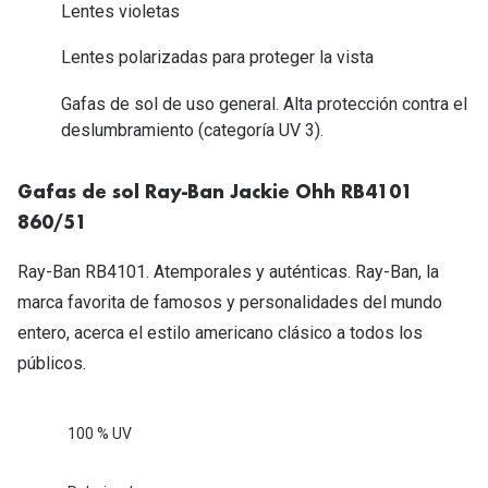
Tipos de Gafas de Sol
Lentes violetas
Promocion
Lentes polarizadas para proteger la vista
Iconicos
Lentillas 
Gafas de sol de uso general. Alta protección contra el
Consejos
deslumbramiento (categoría UV 3).
Lecturas
Sol y ojos del bebé
¿Cómo comp
Gafas de sol Ray-Ban Jackie Ohh RB4101
Gafas Polarizadas
Cómo pone
860/51
Cristales Transitions
Lentillas 
Ray-Ban RB4101. Atemporales y auténticas. Ray-Ban, la
Guía de gafas para la forma de tu cara
marca favorita de famosos y personalidades del mundo
Dormir con
entero, acerca el estilo americano clásico a todos los
Accesorios
Encuentra 
públicos.
100 % UV