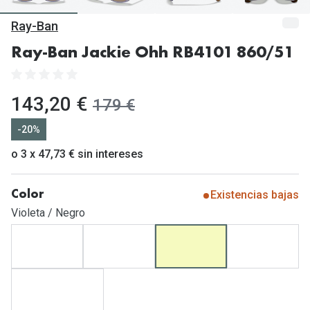
Gafas de Sol Mas Vendidas
Ray-Ban
Lentillas 
Gafas de sol con probador virtual
Ray-Ban Jackie Ohh RB4101 860/51
Lentillas 
Marcas
Materia
Ray-Ban
ahora:
143,20 €
antes:
179 €
Lentillas 
Oakley
-20%
Lentillas 
Prada
o 3 x 47,73 € sin intereses
Versace
Líquidos
Existencias bajas
Color
Dolce & Gabbana
Todos los 
Violeta / Negro
Arnette
Lágrimas
Vogue
Solucione
Persol
Limpiador