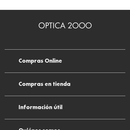
Compras Online
Envíos
Compras en tienda
Devoluciones
Métodos de pago en nuestras tiendas
Cancelar o devolver un pedido
Información útil
Solicitud de Informe optométrico/receta
Desistir del contrato aquí
Ray-ban Meta: Gafas con IA
Pide tu cita
Cómo encontrar mi pedido