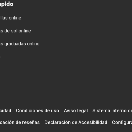
ápido
llas online
s de sol online
s graduadas online
s
acidad
Condiciones de uso
Aviso legal
Sistema interno d
icación de reseñas
Declaración de Accesibilidad
Configur