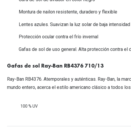
Lentillas esféricas para Miopia y Hipermetropia
Persol
Vogue
Gafas Graduadas Más Vendidas
Gafas de Sol Mas Nuevas
Ojos rojos
Lentillas tóricas para Astigmatismo
Montura de nailon resistente, duradero y flexible
Michael Kors
Ralph Lauren
Gafas Graduadas Más Nuevas
Gafas de Sol Mas Vendidas
Ver todo
Lentillas day & night
Lentes azules. Suavizan la luz solar de baja intensidad
Ver todas las ma
Nuance
Gafas de sol con probador virtual
Lentillas de colores y fantasía
Protección ocular contra el frío invernal
Salud visual Infantil
Ver todas las ma
Gafas de sol de uso general. Alta protección contra el
Gafas de sol Ray-Ban RB4376 710/13
Ray-Ban RB4376. Atemporales y auténticas. Ray-Ban, la marc
mundo entero, acerca el estilo americano clásico a todos los
100 % UV