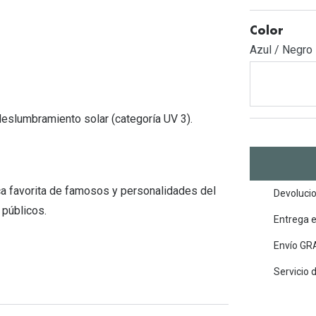
Mes de la visión
Gafas de Sol Rojas
Total 30
Monturas Verdes
Color
Tipos de Gafas de Sol
Biotrue
Tipos de Gafas Graduadas
Azul / Negro
rcas
Iconicos
rcas
 deslumbramiento solar (categoría UV 3).
a favorita de famosos y personalidades del
Devolucio
 públicos.
Entrega 
Envío GRA
Servicio 