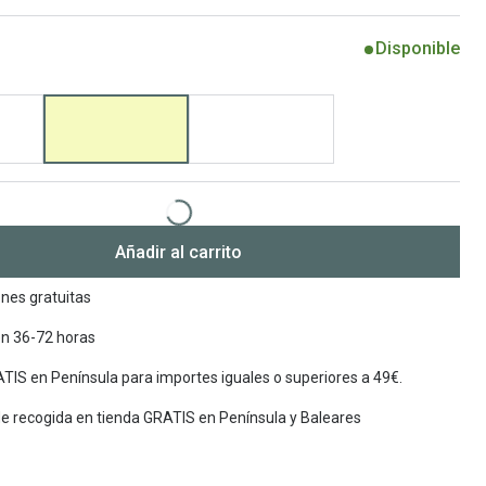
Encuentra las lentillas más adecuadas
Ray Ban Meta: Gafas con IA
Disponible
Guia: Tipo de gafas segun forma de tu cara
Añadir al carrito
nes gratuitas
en 36-72 horas
TIS en Península para importes iguales o superiores a 49€.
de recogida en tienda GRATIS en Península y Baleares