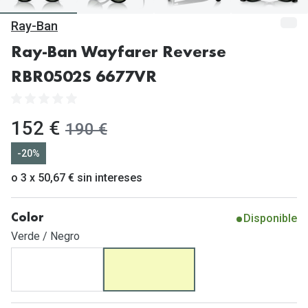
Gafas de Sol Mas Vendidas
Ray-Ban
Lentillas 
Gafas de sol con probador virtual
Ray-Ban Wayfarer Reverse
Lentillas 
Marcas
RBR0502S 6677VR
Materia
Ray-Ban
Lentillas 
Oakley
ahora:
152 €
antes:
190 €
Lentillas 
Prada
-20%
Versace
o 3 x 50,67 € sin intereses
Líquidos
Dolce & Gabbana
Todos los 
Disponible
Color
Arnette
Lágrimas
Verde / Negro
Vogue
Solucione
Persol
Limpiador