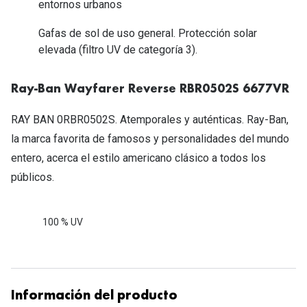
entornos urbanos
Tipos de Gafas de Sol
Promocion
Gafas de sol de uso general. Protección solar
Iconicos
Lentillas 
elevada (filtro UV de categoría 3).
Consejos
Lecturas
Ray-Ban Wayfarer Reverse RBR0502S 6677VR
Sol y ojos del bebé
¿Cómo comp
RAY BAN 0RBR0502S. Atemporales y auténticas. Ray-Ban,
Gafas Polarizadas
Cómo pone
la marca favorita de famosos y personalidades del mundo
Cristales Transitions
entero, acerca el estilo americano clásico a todos los
Lentillas 
públicos.
Guía de gafas para la forma de tu cara
Dormir con
Accesorios
Encuentra 
100 % UV
Información del producto