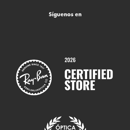
Comprar lentillas online
Buscar óptica
Síguenos en
Comprar gafas de sol online
Contactar
Comprar gafas graduadas online
Trabaja con nosotros
Promociones
Servicios y Garantías
Marcas