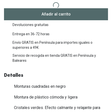
Michael Kors
Marcas
Ver todas las marcas
Añadir al carrito
Eyexpert
Formas y Colores
Devoluciones gratuitas
Acuvue
Gafas de Sol Cuadradas
Entrega en 36-72 horas
Air Optix
Envío GRATIS en Península para importes iguales o
Gafas de Sol Aviador
Biofinity
superiores a 49€.
Gafas de Sol Ojo de Gato - Cat Eye
Servicio de recogida en tienda GRATIS en Península y
Soflens
Baleares
Gafas de Sol Redondas
Dailies
Gafas de Sol Ovaladas
Detalles
Precision
Gafas de Sol Negras
Total 30
Monturas cuadradas en negro
Gafas de Sol Transparentes
Biotrue
Montura de plástico cómoda y ligera
Gafas de Sol Rojas
Cristales verdes. Efecto calmante y relajante para
Promoci