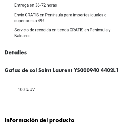
Michael Kors
Entrega en 36-72 horas
Marcas
Ver todas las marcas
Envío GRATIS en Península para importes iguales o
Eyexpert
superiores a 49€.
Formas y Colores
Acuvue
Servicio de recogida en tienda GRATIS en Península y
Baleares
Gafas de Sol Cuadradas
Air Optix
Gafas de Sol Aviador
Detalles
Biofinity
Gafas de Sol Ojo de Gato - Cat Eye
Soflens
Gafas de sol Saint Laurent YS000940 4402L1
Gafas de Sol Redondas
Dailies
Gafas de Sol Ovaladas
Precision
100 % UV
Gafas de Sol Negras
Total 30
Gafas de Sol Transparentes
Biotrue
Gafas de Sol Rojas
Información del producto
Promoci