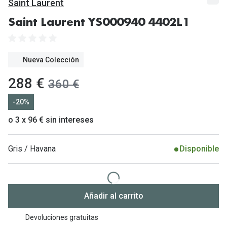
Gafas de Sol Mas Vendidas
Saint Laurent
Lentillas 
Gafas de sol con probador virtual
Saint Laurent YS000940 4402L1
Lentillas 
Marcas
Nueva Colección
Materia
Ray-Ban
ahora:
288 €
antes:
360 €
Lentillas 
Oakley
-20%
Lentillas 
Prada
o 3 x 96 € sin intereses
Versace
Líquidos
Dolce & Gabbana
Gris / Havana
Disponible
Todos los 
Arnette
Lágrimas
Vogue
Solucione
Añadir al carrito
Persol
Limpiador
Devoluciones gratuitas