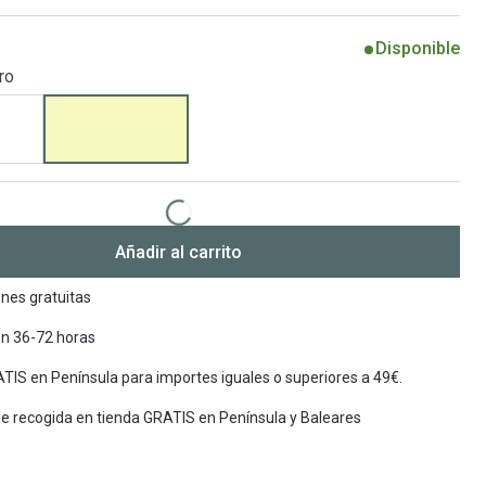
Encuentra las lentillas más adecuadas
Ray Ban Meta: Gafas con IA
Disponible
ro
Guia: Tipo de gafas segun forma de tu cara
Añadir al carrito
nes gratuitas
en 36-72 horas
TIS en Península para importes iguales o superiores a 49€.
de recogida en tienda GRATIS en Península y Baleares