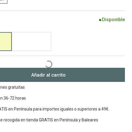
Encuentra las lentillas más adecuadas
Ray Ban Meta: Gafas con IA
Disponible
Guia: Tipo de gafas segun forma de tu cara
Añadir al carrito
nes gratuitas
en 36-72 horas
TIS en Península para importes iguales o superiores a 49€.
de recogida en tienda GRATIS en Península y Baleares