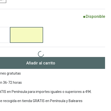
Encuentra las lentillas más adecuadas
Ray Ban Meta: Gafas con IA
Disponible
Guia: Tipo de gafas segun forma de tu cara
Añadir al carrito
nes gratuitas
en 36-72 horas
TIS en Península para importes iguales o superiores a 49€.
de recogida en tienda GRATIS en Península y Baleares