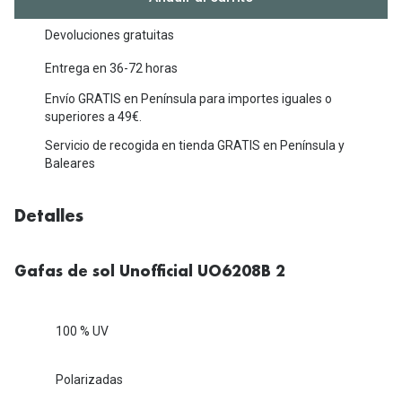
Michael Kors
Marcas
Devoluciones gratuitas
Ver todas las marcas
Eyexpert
Entrega en 36-72 horas
Formas y Colores
Acuvue
Envío GRATIS en Península para importes iguales o
superiores a 49€.
Gafas de Sol Cuadradas
Air Optix
Servicio de recogida en tienda GRATIS en Península y
Gafas de Sol Aviador
Baleares
Biofinity
Gafas de Sol Ojo de Gato - Cat Eye
Soflens
Detalles
Gafas de Sol Redondas
Dailies
Gafas de Sol Ovaladas
Precision
Gafas de sol Unofficial UO6208B 2
Gafas de Sol Negras
Total 30
100 % UV
Gafas de Sol Transparentes
Biotrue
Gafas de Sol Rojas
Polarizadas
Promoci