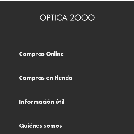
Compras Online
Envíos
Compras en tienda
Devoluciones
Métodos de pago en nuestras tiendas
Cancelar o devolver un pedido
Información útil
Solicitud de Informe optométrico/receta
Desistir del contrato aquí
Ray-ban Meta: Gafas con IA
Pide tu cita
Cómo encontrar mi pedido
Quiénes somos
El plan para tu visión
Preguntas Frecuentes Tienda (FAQs)