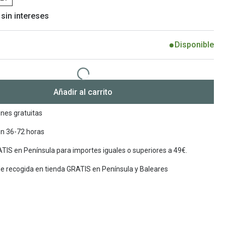
 sin intereses
Encuentra las lentillas más adecuadas
Ray Ban Meta: Gafas con IA
Guia: Tipo de gafas segun forma de tu cara
Disponible
Añadir al carrito
nes gratuitas
en 36-72 horas
TIS en Península para importes iguales o superiores a 49€.
de recogida en tienda GRATIS en Península y Baleares