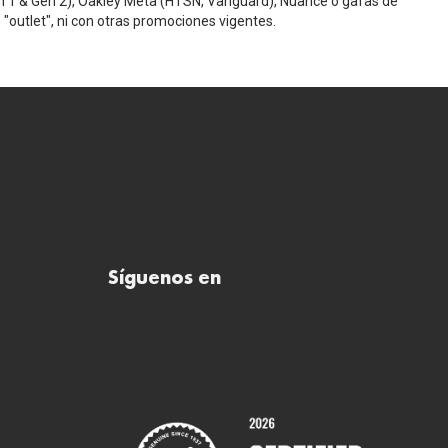
n 1 & Gen 2), Oakley Meta (HTSN, Vanguard), Nuance o gafas de
"outlet", ni con otras promociones vigentes.
Síguenos en