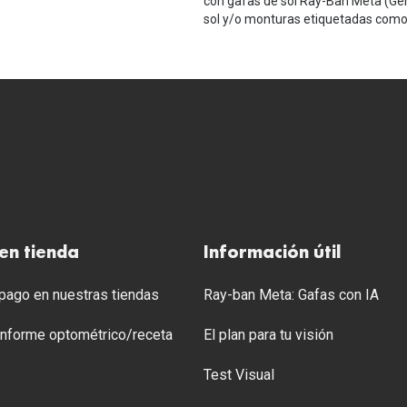
con gafas de sol Ray-Ban Meta (Ge
sol y/o monturas etiquetadas como 
en tienda
Información útil
ago en nuestras tiendas
Ray-ban Meta: Gafas con IA
 Informe optométrico/receta
El plan para tu visión
Test Visual