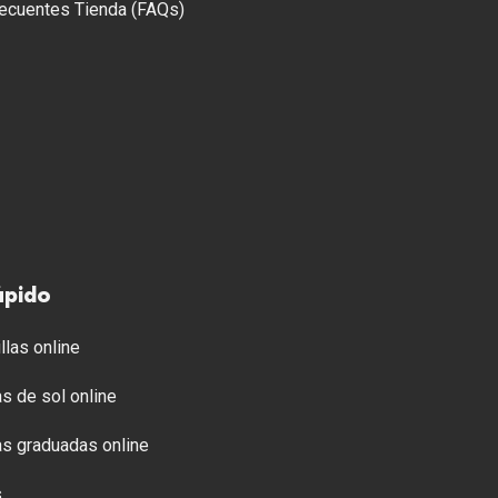
ecuentes Tienda (FAQs)
ápido
llas online
s de sol online
s graduadas online
s