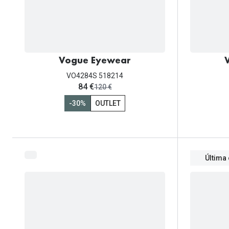
Vogue Eyewear
VO4284S 518214
ahora:
84 €
antes:
120 €
-30%
OUTLET
Última