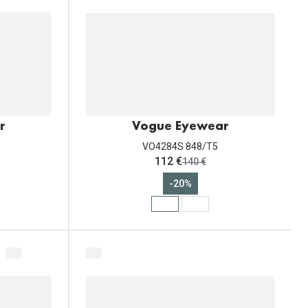
r
Vogue Eyewear
VO4284S 848/T5
ahora:
112 €
antes:
140 €
-20%