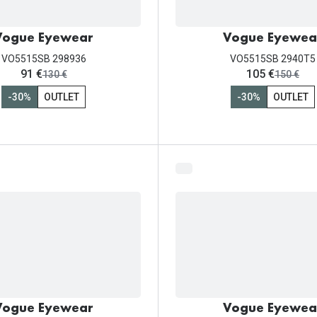
Vogue Eyewear
Vogue Eyewea
VO5515SB 298936
VO5515SB 2940T5
ahora:
ahora:
91 €
105 €
antes:
antes:
130 €
150 €
-30%
OUTLET
-30%
OUTLET
Vogue Eyewear
Vogue Eyewea