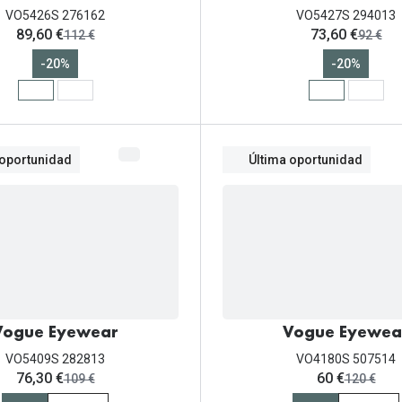
VO5426S 276162
VO5427S 294013
ahora:
ahora:
89,60 €
73,60 €
antes:
antes:
112 €
92 €
-20%
-20%
 oportunidad
Última oportunidad
Vogue Eyewear
Vogue Eyewea
VO5409S 282813
VO4180S 507514
ahora:
ahora:
76,30 €
60 €
antes:
antes:
109 €
120 €