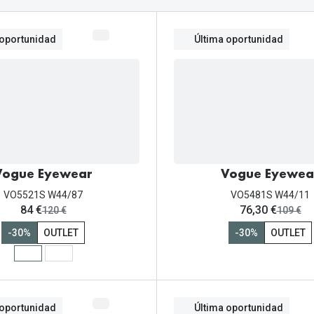
Mes de la visión
Gafas de Sol Rojas
Total 30
Monturas Verdes
Tipos de Gafas de Sol
Biotrue
Tipos de Gafas Graduadas
 oportunidad
Última oportunidad
rcas
Iconicos
rcas
Vogue Eyewear
Vogue Eyewea
VO5521S W44/87
VO5481S W44/11
ahora:
ahora:
84 €
76,30 €
antes:
antes:
120 €
109 €
-30%
OUTLET
-30%
OUTLET
 oportunidad
Última oportunidad