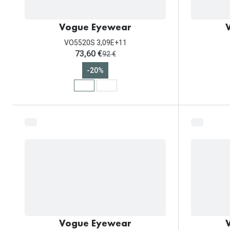
Vogue Eyewear
VO5520S 3,09E+11
ahora:
73,60 €
antes:
92 €
-20%
Vogue Eyewear