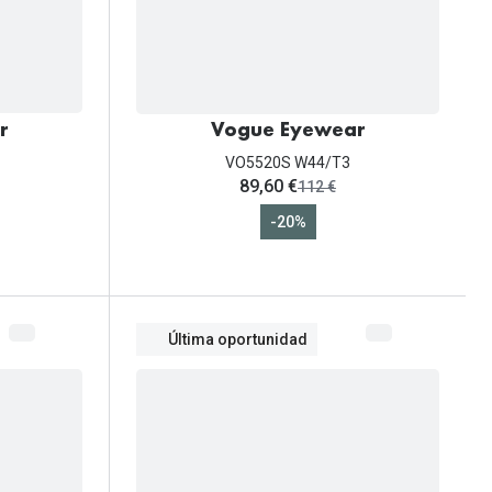
r
Vogue Eyewear
VO5520S W44/T3
ahora:
89,60 €
antes:
112 €
-20%
Última oportunidad