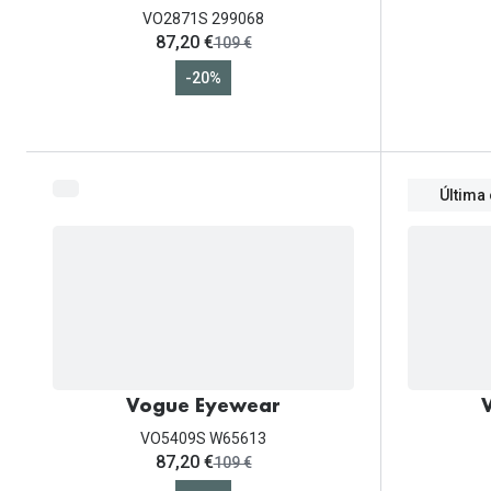
VO2871S 299068
ahora:
87,20 €
antes:
109 €
-20%
Última
Vogue Eyewear
VO5409S W65613
ahora:
87,20 €
antes:
109 €