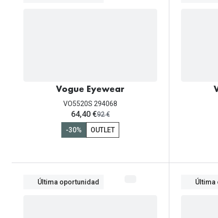
Vogue Eyewear
VO5520S 294068
ahora:
64,40 €
antes:
92 €
-30%
OUTLET
Última oportunidad
Última