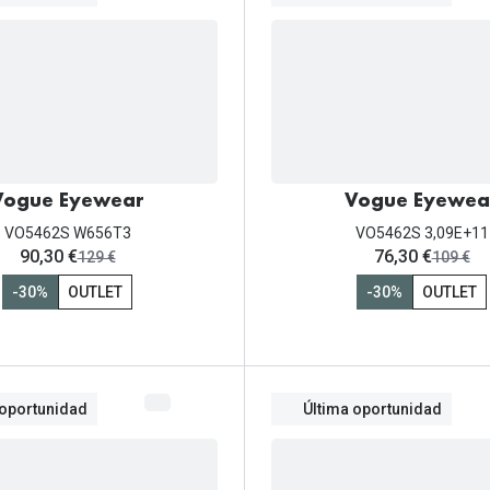
Vogue Eyewear
Vogue Eyewea
VO5462S W656T3
VO5462S 3,09E+11
ahora:
ahora:
90,30 €
76,30 €
antes:
antes:
129 €
109 €
-30%
OUTLET
-30%
OUTLET
 oportunidad
Última oportunidad