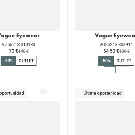
Vogue Eyewear
Vogue Eyewea
VO5521S 310183
VO5524S 308914
ahora:
ahora:
70 €
54,50 €
antes:
antes:
140 €
109 €
-50%
OUTLET
-50%
OUTLET
 oportunidad
Última oportunidad