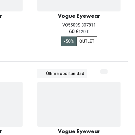
r
Vogue Eyewear
VO5509S 307811
ahora:
60 €
antes:
120 €
-50%
OUTLET
Última oportunidad
r
Vogue Eyewear