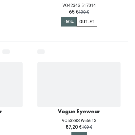
VO4234S 517014
ahora:
65 €
antes:
130 €
-50%
OUTLET
r
Vogue Eyewear
VO5338S W65613
ahora:
87,20 €
antes:
109 €