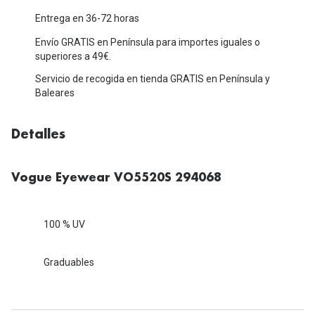
Michael Kors
Marcas
Entrega en 36-72 horas
Ver todas las marcas
Envío GRATIS en Península para importes iguales o
Eyexpert
superiores a 49€.
Formas y Colores
Acuvue
Servicio de recogida en tienda GRATIS en Península y
Baleares
Gafas de Sol Cuadradas
Air Optix
Gafas de Sol Aviador
Biofinity
Detalles
Gafas de Sol Ojo de Gato - Cat Eye
Soflens
Vogue Eyewear VO5520S 294068
Gafas de Sol Redondas
Dailies
Gafas de Sol Ovaladas
Precision
100 % UV
Gafas de Sol Negras
Total 30
Graduables
Gafas de Sol Transparentes
Biotrue
Gafas de Sol Rojas
Promoci