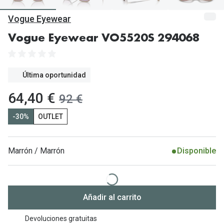
Gafas de Sol Mas Vendidas
Vogue Eyewear
Lentillas 
Gafas de sol con probador virtual
Vogue Eyewear VO5520S 294068
Lentillas 
Marcas
Materia
Ray-Ban
Última oportunidad
Lentillas 
Oakley
ahora:
64,40 €
antes:
92 €
Lentillas 
Prada
-30%
OUTLET
Versace
Líquidos
Dolce & Gabbana
Todos los 
Marrón / Marrón
Disponible
Arnette
Lágrimas
Vogue
Solucione
Añadir al carrito
Persol
Limpiador
Devoluciones gratuitas