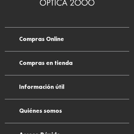
Compras Online
Envíos
Compras en tienda
Devoluciones
Métodos de pago en nuestras tiendas
Cancelar o devolver un pedido
Información útil
Solicitud de Informe optométrico/receta
Desistir del contrato aquí
Ray-ban Meta: Gafas con IA
Pide tu cita
Cómo encontrar mi pedido
Quiénes somos
El plan para tu visión
Preguntas Frecuentes Tienda (FAQs)
Cómo comprar lentillas online
Quiénes somos
Test Visual