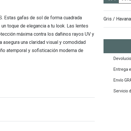
Mes de la visión
Gafas de Sol Rojas
Total 30
Monturas Verdes
Tipos de Gafas de Sol
Biotrue
Tipos de Gafas Graduadas
. Estas gafas de sol de forma cuadrada
Gris / Havana
 un toque de elegancia a tu look. Las lentes
rcas
Iconicos
rotección máxima contra los dañinos rayos UV y
rcas
a asegura una claridad visual y comodidad
seño atemporal y sofisticación moderna de
Devolucio
Entrega 
Envío GRA
Servicio 