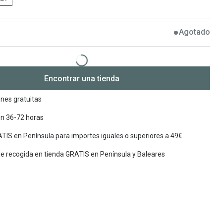
Encuentra las lentillas más adecuadas
Ray Ban Meta: Gafas con IA
Agotado
Guia: Tipo de gafas segun forma de tu cara
Encontrar una tienda
nes gratuitas
en 36-72 horas
TIS en Península para importes iguales o superiores a 49€.
de recogida en tienda GRATIS en Península y Baleares