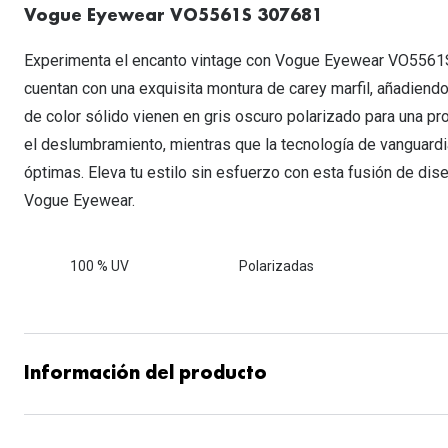
Lentillas esféricas para Miopia y Hipermetropia
Vogue Eyewear VO5561S 307681
Persol
Vogue
Gafas Graduadas Más Vendidas
Gafas de Sol Mas Nuevas
Ojos rojos
Lentillas tóricas para Astigmatismo
Michael Kors
Ralph Lauren
Experimenta el encanto vintage con Vogue Eyewear VO5561S
Gafas Graduadas Más Nuevas
Gafas de Sol Mas Vendidas
Ver todo
Lentillas day & night
cuentan con una exquisita montura de carey marfil, añadiendo
Ver todas las ma
Nuance
Gafas de sol con probador virtual
Lentillas de colores y fantasía
de color sólido vienen en gris oscuro polarizado para una p
Salud visual Infantil
Ver todas las ma
el deslumbramiento, mientras que la tecnología de vanguardi
óptimas. Eleva tu estilo sin esfuerzo con esta fusión de di
Vogue Eyewear.
100 % UV
Polarizadas
Información del producto