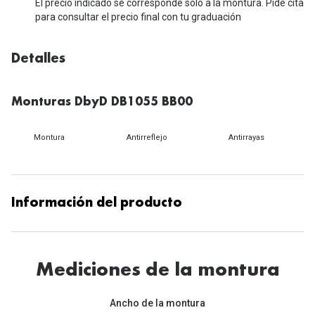
Michael Kors
El precio indicado se corresponde solo a la montura. Pide cita
Marcas
para consultar el precio final con tu graduación
Ver todas las marcas
Eyexpert
Detalles
Formas y Colores
Acuvue
Gafas de Sol Cuadradas
Air Optix
Monturas DbyD DB1055 BB00
Gafas de Sol Aviador
Biofinity
Montura
Antirreflejo
Antirrayas
Gafas de Sol Ojo de Gato - Cat Eye
Soflens
Gafas de Sol Redondas
Dailies
Información del producto
Gafas de Sol Ovaladas
Precision
Gafas de Sol Negras
Total 30
Gafas de Sol Transparentes
Mediciones de la montura
Biotrue
Gafas de Sol Rojas
Ancho de la montura
Promoci