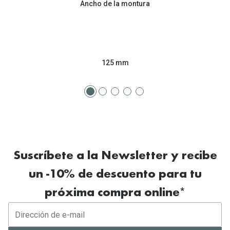
Ancho de la montura
Tipos de Gafas de Sol
Promocion
Iconicos
Lentillas 
Consejos
Lecturas
125 mm
Sol y ojos del bebé
¿Cómo comp
Gafas Polarizadas
Cómo pone
Cristales Transitions
Lentillas 
Guía de gafas para la forma de tu cara
Dormir con
Suscríbete a la Newsletter y recibe
Accesorios
Encuentra 
un -10% de descuento para tu
próxima compra online*