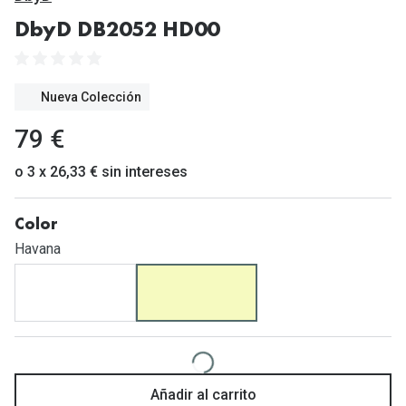
Gafas de Sol Mas Vendidas
DbyD DB2052 HD00
Lentillas 
Gafas de sol con probador virtual
Lentillas 
Marcas
Nueva Colección
Materia
Ray-Ban
79 €
Lentillas 
Oakley
o 3 x 26,33 € sin intereses
Lentillas 
Prada
Color
Versace
Líquidos
Havana
Dolce & Gabbana
Todos los 
Arnette
Lágrimas
Vogue
Solucione
Persol
Limpiador
Añadir al carrito