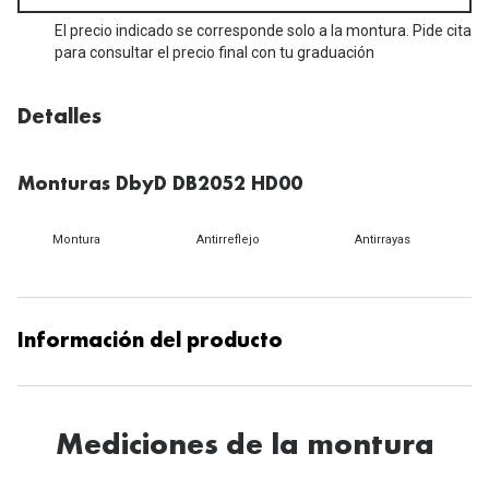
Michael Kors
Marcas
El precio indicado se corresponde solo a la montura. Pide cita
Ver todas las marcas
para consultar el precio final con tu graduación
Eyexpert
Formas y Colores
Acuvue
Detalles
Gafas de Sol Cuadradas
Air Optix
Monturas DbyD DB2052 HD00
Gafas de Sol Aviador
Biofinity
Gafas de Sol Ojo de Gato - Cat Eye
Montura
Antirreflejo
Antirrayas
Soflens
Gafas de Sol Redondas
Dailies
Gafas de Sol Ovaladas
Precision
Información del producto
Gafas de Sol Negras
Total 30
Gafas de Sol Transparentes
Biotrue
Mediciones de la montura
Gafas de Sol Rojas
Promoci