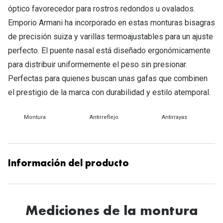
Tipos de Gafas de Sol
óptico favorecedor para rostros redondos u ovalados.
Promocion
Emporio Armani ha incorporado en estas monturas bisagras
Iconicos
Lentillas 
de precisión suiza y varillas termoajustables para un ajuste
Consejos
perfecto. El puente nasal está diseñado ergonómicamente
Lecturas
para distribuir uniformemente el peso sin presionar.
Sol y ojos del bebé
Perfectas para quienes buscan unas gafas que combinen
¿Cómo comp
Gafas Polarizadas
el prestigio de la marca con durabilidad y estilo atemporal.
Cómo pone
Cristales Transitions
Montura
Antirreflejo
Antirrayas
Lentillas 
Guía de gafas para la forma de tu cara
Dormir con
Accesorios
Encuentra 
Información del producto
Mediciones de la montura