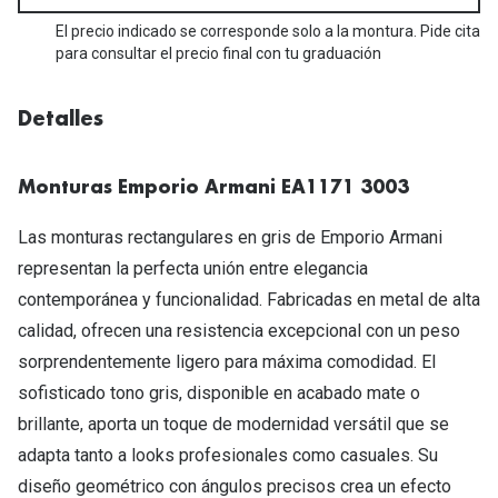
Michael Kors
Marcas
El precio indicado se corresponde solo a la montura. Pide cita
Ver todas las marcas
para consultar el precio final con tu graduación
Eyexpert
Formas y Colores
Acuvue
Detalles
Gafas de Sol Cuadradas
Air Optix
Monturas Emporio Armani EA1171 3003
Gafas de Sol Aviador
Biofinity
Las monturas rectangulares en gris de Emporio Armani
Gafas de Sol Ojo de Gato - Cat Eye
Soflens
representan la perfecta unión entre elegancia
Gafas de Sol Redondas
Dailies
contemporánea y funcionalidad. Fabricadas en metal de alta
Gafas de Sol Ovaladas
calidad, ofrecen una resistencia excepcional con un peso
Precision
sorprendentemente ligero para máxima comodidad. El
Gafas de Sol Negras
Total 30
sofisticado tono gris, disponible en acabado mate o
Gafas de Sol Transparentes
brillante, aporta un toque de modernidad versátil que se
Biotrue
adapta tanto a looks profesionales como casuales. Su
Gafas de Sol Rojas
Promoci
diseño geométrico con ángulos precisos crea un efecto