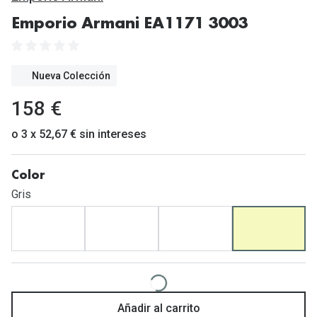
Gafas de Sol Mas Vendidas
Emporio Armani EA1171 3003
Lentillas 
Gafas de sol con probador virtual
Lentillas 
Marcas
Nueva Colección
Materia
Ray-Ban
158 €
Lentillas 
Oakley
o 3 x 52,67 € sin intereses
Lentillas 
Prada
Color
Versace
Líquidos
Gris
Dolce & Gabbana
Todos los 
Arnette
Lágrimas
Vogue
Solucione
Persol
Limpiador
Añadir al carrito