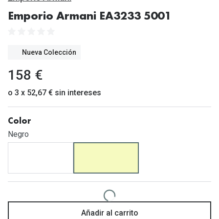
Gafas de Sol Mas Vendidas
Emporio Armani EA3233 5001
Lentillas 
Gafas de sol con probador virtual
Lentillas 
Marcas
Nueva Colección
Materia
Ray-Ban
158 €
Lentillas 
Oakley
o 3 x 52,67 € sin intereses
Lentillas 
Prada
Color
Versace
Líquidos
Negro
Dolce & Gabbana
Todos los 
Arnette
Lágrimas
Vogue
Solucione
Persol
Limpiador
Añadir al carrito