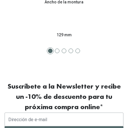
Ancho de la montura
Tipos de Gafas de Sol
Promocion
Iconicos
Lentillas 
Consejos
Lecturas
129 mm
Sol y ojos del bebé
¿Cómo comp
Gafas Polarizadas
Cómo pone
Cristales Transitions
Lentillas 
Guía de gafas para la forma de tu cara
Dormir con
Suscríbete a la Newsletter y recibe
Accesorios
Encuentra 
un -10% de descuento para tu
próxima compra online*