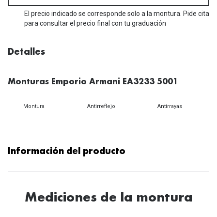
Michael Kors
Marcas
El precio indicado se corresponde solo a la montura. Pide cita
Ver todas las marcas
para consultar el precio final con tu graduación
Eyexpert
Formas y Colores
Acuvue
Detalles
Gafas de Sol Cuadradas
Air Optix
Monturas Emporio Armani EA3233 5001
Gafas de Sol Aviador
Biofinity
Gafas de Sol Ojo de Gato - Cat Eye
Montura
Antirreflejo
Antirrayas
Soflens
Gafas de Sol Redondas
Dailies
Gafas de Sol Ovaladas
Precision
Información del producto
Gafas de Sol Negras
Total 30
Gafas de Sol Transparentes
Biotrue
Mediciones de la montura
Gafas de Sol Rojas
Promoci