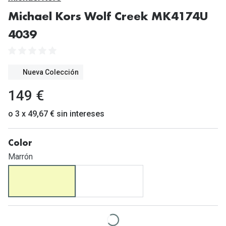
Gafas de Sol Mas Vendidas
Michael Kors Wolf Creek MK4174U
Lentillas 
Gafas de sol con probador virtual
4039
Lentillas 
Marcas
Materia
Ray-Ban
Nueva Colección
Lentillas 
Oakley
149 €
Lentillas 
Prada
o 3 x 49,67 € sin intereses
Versace
Líquidos
Color
Dolce & Gabbana
Todos los 
Marrón
Arnette
Lágrimas
Vogue
Solucione
Persol
Limpiador