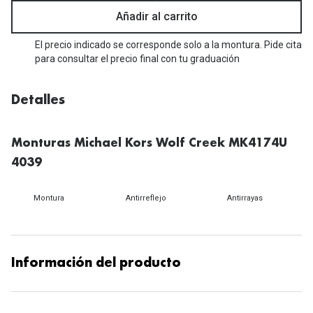
Michael Kors
Marcas
Añadir al carrito
Ver todas las marcas
Eyexpert
El precio indicado se corresponde solo a la montura. Pide cita
para consultar el precio final con tu graduación
Formas y Colores
Acuvue
Gafas de Sol Cuadradas
Detalles
Air Optix
Gafas de Sol Aviador
Biofinity
Monturas Michael Kors Wolf Creek MK4174U
Gafas de Sol Ojo de Gato - Cat Eye
Soflens
4039
Gafas de Sol Redondas
Dailies
Montura
Antirreflejo
Antirrayas
Gafas de Sol Ovaladas
Precision
Gafas de Sol Negras
Total 30
Información del producto
Gafas de Sol Transparentes
Biotrue
Gafas de Sol Rojas
Promoci