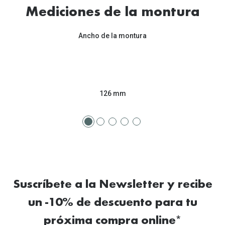
Tipos de Gafas de Sol
Mediciones de la montura
Promocion
Iconicos
Lentillas 
Ancho de la montura
Consejos
Lecturas
Sol y ojos del bebé
¿Cómo comp
Gafas Polarizadas
126 mm
Cómo pone
Cristales Transitions
Lentillas 
Guía de gafas para la forma de tu cara
Dormir con
Accesorios
Encuentra 
Suscríbete a la Newsletter y recibe
un -10% de descuento para tu
próxima compra online*