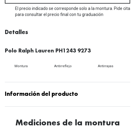
Michael Kors
Marcas
El precio indicado se corresponde solo a la montura. Pide cita
Ver todas las marcas
para consultar el precio final con tu graduación
Eyexpert
Formas y Colores
Acuvue
Detalles
Gafas de Sol Cuadradas
Air Optix
Polo Ralph Lauren PH1243 9273
Gafas de Sol Aviador
Biofinity
Gafas de Sol Ojo de Gato - Cat Eye
Montura
Antirreflejo
Antirrayas
Soflens
Gafas de Sol Redondas
Dailies
Gafas de Sol Ovaladas
Precision
Información del producto
Gafas de Sol Negras
Total 30
Gafas de Sol Transparentes
Biotrue
Mediciones de la montura
Gafas de Sol Rojas
Promoci