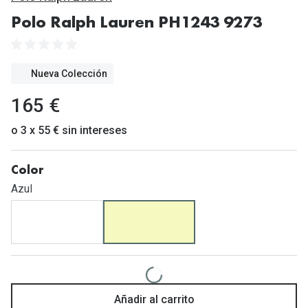
Gafas de Sol Mas Vendidas
Polo Ralph Lauren PH1243 9273
Lentillas 
Gafas de sol con probador virtual
Lentillas 
Marcas
Nueva Colección
Materia
Ray-Ban
165 €
Lentillas 
Oakley
o 3 x 55 € sin intereses
Lentillas 
Prada
Color
Versace
Líquidos
Azul
Dolce & Gabbana
Todos los 
Arnette
Lágrimas
Vogue
Solucione
Persol
Limpiador
Añadir al carrito