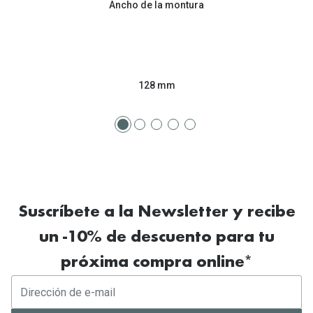
Ancho de la montura
Tipos de Gafas de Sol
Promocion
Iconicos
Lentillas 
Consejos
Lecturas
128 mm
Sol y ojos del bebé
¿Cómo comp
Gafas Polarizadas
Cómo pone
Cristales Transitions
Lentillas 
Guía de gafas para la forma de tu cara
Dormir con
Suscríbete a la Newsletter y recibe
Accesorios
Encuentra 
un -10% de descuento para tu
próxima compra online*