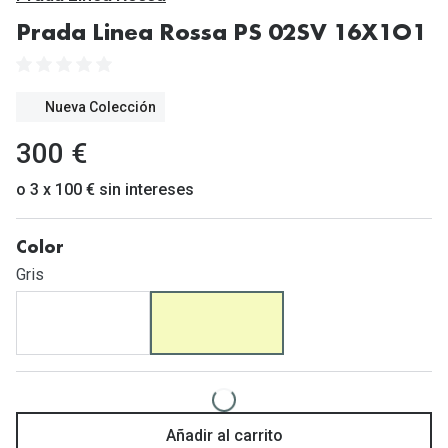
Gafas de Sol Mas Vendidas
Prada Linea Rossa PS 02SV 16X1O1
Lentillas 
Gafas de sol con probador virtual
Lentillas 
Marcas
Nueva Colección
Materia
Ray-Ban
300 €
Lentillas 
Oakley
o 3 x 100 € sin intereses
Lentillas 
Prada
Color
Versace
Líquidos
Gris
Dolce & Gabbana
Todos los 
Arnette
Lágrimas
Vogue
Solucione
Persol
Limpiador
Añadir al carrito