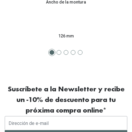
Ancho de la montura
Tipos de Gafas de Sol
Promocion
Iconicos
Lentillas 
Consejos
Lecturas
126 mm
Sol y ojos del bebé
¿Cómo comp
Gafas Polarizadas
Cómo pone
Cristales Transitions
Lentillas 
Guía de gafas para la forma de tu cara
Dormir con
Suscríbete a la Newsletter y recibe
Accesorios
Encuentra 
un -10% de descuento para tu
próxima compra online*