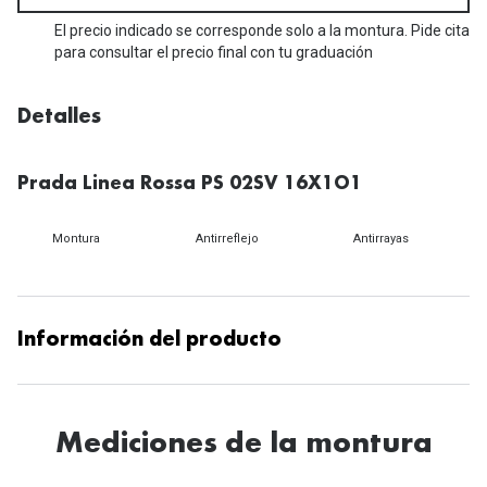
Michael Kors
Marcas
El precio indicado se corresponde solo a la montura. Pide cita
Ver todas las marcas
para consultar el precio final con tu graduación
Eyexpert
Formas y Colores
Acuvue
Detalles
Gafas de Sol Cuadradas
Air Optix
Prada Linea Rossa PS 02SV 16X1O1
Gafas de Sol Aviador
Biofinity
Gafas de Sol Ojo de Gato - Cat Eye
Montura
Antirreflejo
Antirrayas
Soflens
Gafas de Sol Redondas
Dailies
Gafas de Sol Ovaladas
Precision
Información del producto
Gafas de Sol Negras
Total 30
Gafas de Sol Transparentes
Biotrue
Mediciones de la montura
Gafas de Sol Rojas
Promoci