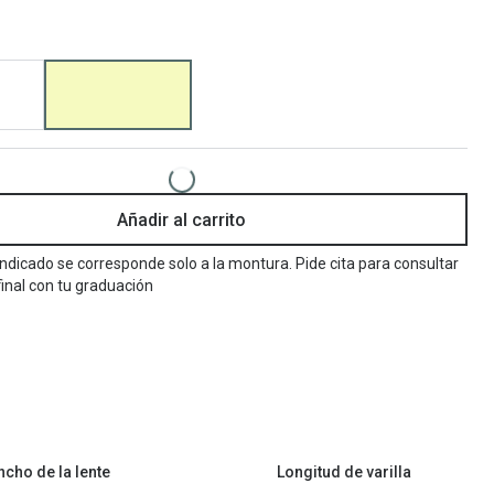
Encuentra las lentillas más adecuadas
Ray Ban Meta: Gafas con IA
Guia: Tipo de gafas segun forma de tu cara
Añadir al carrito
 indicado se corresponde solo a la montura. Pide cita para consultar
final con tu graduación
ncho de la lente
Longitud de varilla