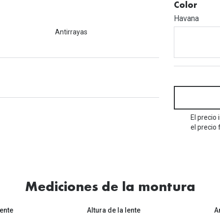
Mes de la visión
Color
Gafas de Sol Rojas
Total 30
Monturas Verdes
Havana
Tipos de Gafas de Sol
Biotrue
Tipos de Gafas Graduadas
Antirrayas
rcas
Iconicos
rcas
El precio
el precio 
Mediciones de la montura
ente
Altura de la lente
A