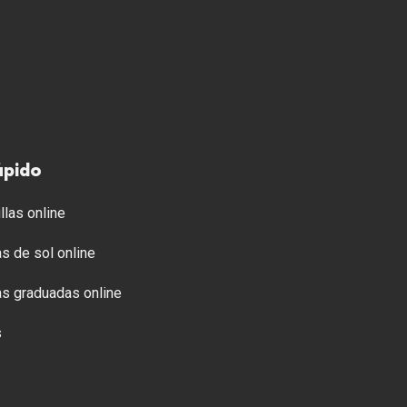
ápido
llas online
s de sol online
s graduadas online
s