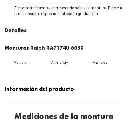
Michael Kors
Marcas
El precio indicado se corresponde solo a la montura. Pide cita
Ver todas las marcas
para consultar el precio final con tu graduación
Eyexpert
Formas y Colores
Acuvue
Detalles
Gafas de Sol Cuadradas
Air Optix
Monturas Ralph RA7174U 6059
Gafas de Sol Aviador
Biofinity
Gafas de Sol Ojo de Gato - Cat Eye
Montura
Antirreflejo
Antirrayas
Soflens
Gafas de Sol Redondas
Dailies
Gafas de Sol Ovaladas
Precision
Información del producto
Gafas de Sol Negras
Total 30
Gafas de Sol Transparentes
Biotrue
Mediciones de la montura
Gafas de Sol Rojas
Promoci