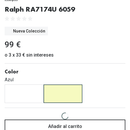
Gafas de Sol Mas Vendidas
Ralph RA7174U 6059
Lentillas 
Gafas de sol con probador virtual
Lentillas 
Marcas
Nueva Colección
Materia
Ray-Ban
99 €
Lentillas 
Oakley
o 3 x 33 € sin intereses
Lentillas 
Prada
Color
Versace
Líquidos
Azul
Dolce & Gabbana
Todos los 
Arnette
Lágrimas
Vogue
Solucione
Persol
Limpiador
Añadir al carrito