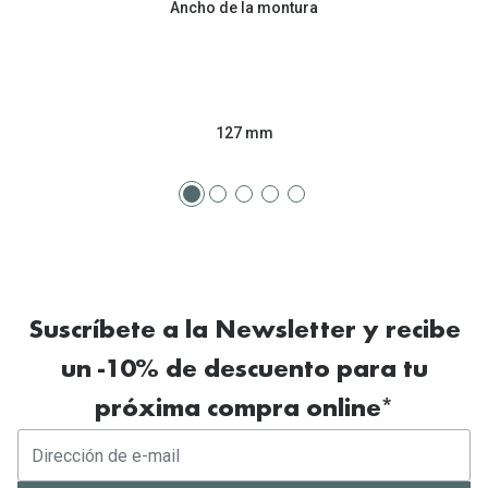
Ancho de la montura
Tipos de Gafas de Sol
Promocion
Iconicos
Lentillas 
Consejos
Lecturas
127 mm
Sol y ojos del bebé
¿Cómo comp
Gafas Polarizadas
Cómo pone
Cristales Transitions
Lentillas 
Guía de gafas para la forma de tu cara
Dormir con
Suscríbete a la Newsletter y recibe
Accesorios
Encuentra 
un -10% de descuento para tu
próxima compra online*