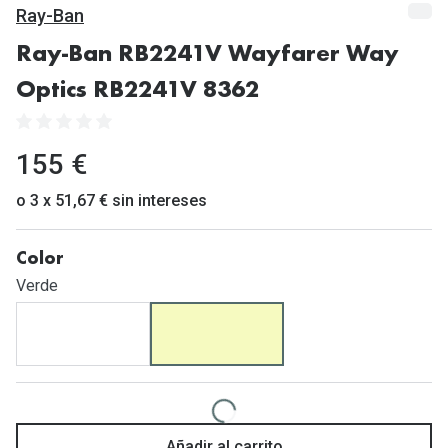
Gafas de Sol Mas Vendidas
Ray-Ban
Lentillas 
Gafas de sol con probador virtual
Ray-Ban RB2241V Wayfarer Way
Lentillas 
Optics RB2241V 8362
Marcas
Materia
Ray-Ban
155 €
Lentillas 
Oakley
o 3 x 51,67 € sin intereses
Lentillas 
Prada
Versace
Líquidos
Color
Verde
Dolce & Gabbana
Todos los 
Arnette
Lágrimas
Vogue
Solucione
Persol
Limpiador
Añadir al carrito