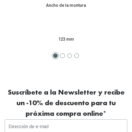
Tipos de Gafas de Sol
Ancho de la montura
Promocion
Iconicos
Lentillas 
Consejos
Lecturas
123 mm
Sol y ojos del bebé
¿Cómo comp
Gafas Polarizadas
Cómo pone
Cristales Transitions
Lentillas 
Guía de gafas para la forma de tu cara
Dormir con
Accesorios
Suscríbete a la Newsletter y recibe
Encuentra 
un -10% de descuento para tu
próxima compra online*