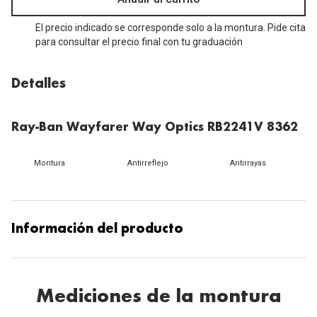
Michael Kors
Marcas
El precio indicado se corresponde solo a la montura. Pide cita
Ver todas las marcas
para consultar el precio final con tu graduación
Eyexpert
Formas y Colores
Acuvue
Detalles
Gafas de Sol Cuadradas
Air Optix
Gafas de Sol Aviador
Ray-Ban Wayfarer Way Optics RB2241V 8362
Biofinity
Gafas de Sol Ojo de Gato - Cat Eye
Soflens
Montura
Antirreflejo
Antirrayas
Gafas de Sol Redondas
Dailies
Gafas de Sol Ovaladas
Precision
Información del producto
Gafas de Sol Negras
Total 30
Gafas de Sol Transparentes
Biotrue
Mediciones de la montura
Gafas de Sol Rojas
Promoci