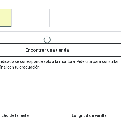
Encuentra las lentillas más adecuadas
Ray Ban Meta: Gafas con IA
Guia: Tipo de gafas segun forma de tu cara
Encontrar una tienda
 indicado se corresponde solo a la montura. Pide cita para consultar
final con tu graduación
ncho de la lente
Longitud de varilla