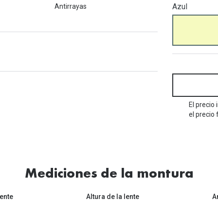
Mes de la visión
Azul
Antirrayas
Gafas de Sol Rojas
Total 30
Monturas Verdes
Tipos de Gafas de Sol
Biotrue
Tipos de Gafas Graduadas
rcas
Iconicos
rcas
El precio
el precio 
Mediciones de la montura
ente
Altura de la lente
A