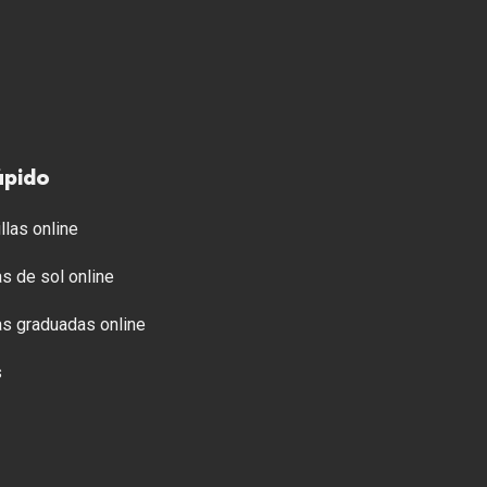
ápido
llas online
s de sol online
s graduadas online
s