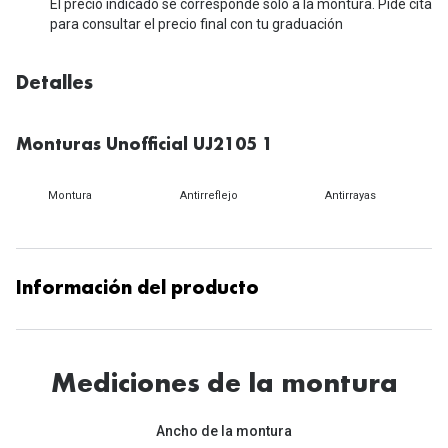
Michael Kors
El precio indicado se corresponde solo a la montura. Pide cita
Marcas
para consultar el precio final con tu graduación
Ver todas las marcas
Eyexpert
Detalles
Formas y Colores
Acuvue
Gafas de Sol Cuadradas
Air Optix
Monturas Unofficial UJ2105 1
Gafas de Sol Aviador
Biofinity
Montura
Antirreflejo
Antirrayas
Gafas de Sol Ojo de Gato - Cat Eye
Soflens
Gafas de Sol Redondas
Dailies
Información del producto
Gafas de Sol Ovaladas
Precision
Gafas de Sol Negras
Total 30
Gafas de Sol Transparentes
Mediciones de la montura
Biotrue
Gafas de Sol Rojas
Ancho de la montura
Promoci