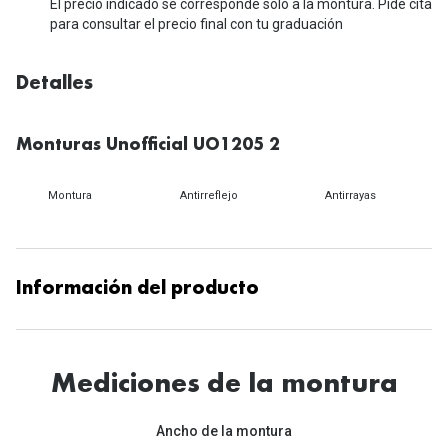
Michael Kors
El precio indicado se corresponde solo a la montura. Pide cita
Marcas
para consultar el precio final con tu graduación
Ver todas las marcas
Eyexpert
Detalles
Formas y Colores
Acuvue
Gafas de Sol Cuadradas
Air Optix
Monturas Unofficial UO1205 2
Gafas de Sol Aviador
Biofinity
Montura
Antirreflejo
Antirrayas
Gafas de Sol Ojo de Gato - Cat Eye
Soflens
Gafas de Sol Redondas
Dailies
Información del producto
Gafas de Sol Ovaladas
Precision
Gafas de Sol Negras
Total 30
Gafas de Sol Transparentes
Mediciones de la montura
Biotrue
Gafas de Sol Rojas
Ancho de la montura
Promoci