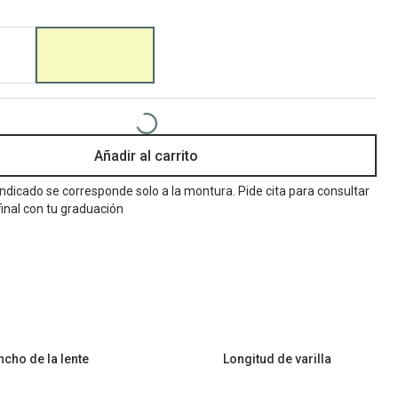
Encuentra las lentillas más adecuadas
Ray Ban Meta: Gafas con IA
Guia: Tipo de gafas segun forma de tu cara
Añadir al carrito
 indicado se corresponde solo a la montura. Pide cita para consultar
final con tu graduación
ncho de la lente
Longitud de varilla