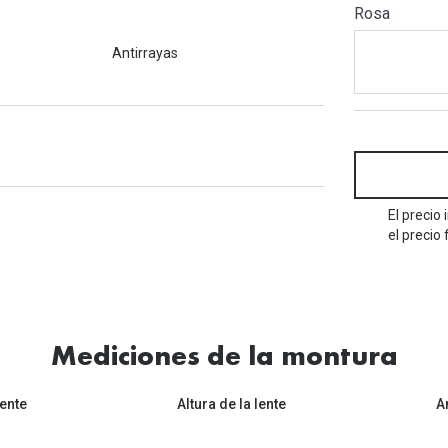
Mes de la visión
Rosa
Gafas de Sol Rojas
Total 30
Monturas Verdes
Antirrayas
Tipos de Gafas de Sol
Biotrue
Tipos de Gafas Graduadas
rcas
Iconicos
rcas
El precio
el precio 
Mediciones de la montura
ente
Altura de la lente
A