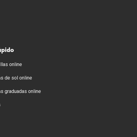
ápido
llas online
s de sol online
s graduadas online
s