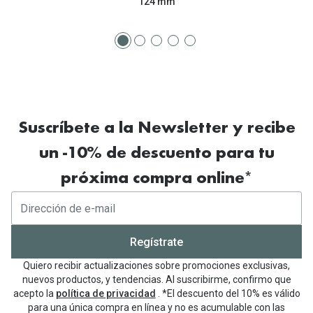
124 mm
Tipos de Gafas de Sol
Promocion
Iconicos
Lentillas 
Consejos
Lecturas
Sol y ojos del bebé
¿Cómo comp
Gafas Polarizadas
Suscríbete a la Newsletter y recibe
Cómo pone
un -10% de descuento para tu
Cristales Transitions
Lentillas 
próxima compra online*
Guía de gafas para la forma de tu cara
Dormir con
Accesorios
Encuentra 
Regístrate
Quiero recibir actualizaciones sobre promociones exclusivas,
nuevos productos, y tendencias. Al suscribirme, confirmo que
acepto la
política de privacidad
. *El descuento del 10% es válido
para una única compra en línea y no es acumulable con las