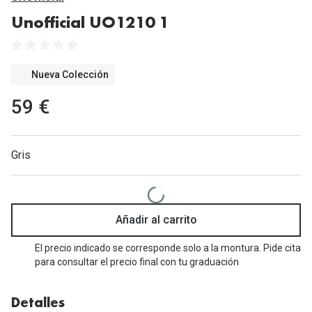
Gafas de Sol Mas Vendidas
Unofficial UO1210 1
Lentillas 
Gafas de sol con probador virtual
Lentillas 
Marcas
Nueva Colección
Materia
Ray-Ban
59 €
Lentillas 
Oakley
Lentillas 
Prada
Gris
Versace
Líquidos
Dolce & Gabbana
Todos los 
Añadir al carrito
Arnette
Lágrimas
El precio indicado se corresponde solo a la montura. Pide cita
Vogue
para consultar el precio final con tu graduación
Solucione
Persol
Limpiador
Detalles