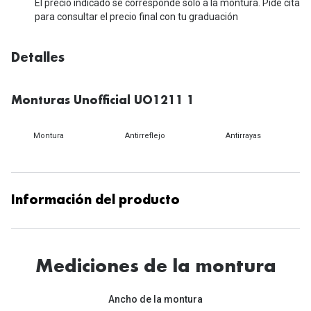
Michael Kors
El precio indicado se corresponde solo a la montura. Pide cita
Marcas
para consultar el precio final con tu graduación
Ver todas las marcas
Eyexpert
Detalles
Formas y Colores
Acuvue
Gafas de Sol Cuadradas
Air Optix
Monturas Unofficial UO1211 1
Gafas de Sol Aviador
Biofinity
Montura
Antirreflejo
Antirrayas
Gafas de Sol Ojo de Gato - Cat Eye
Soflens
Gafas de Sol Redondas
Dailies
Información del producto
Gafas de Sol Ovaladas
Precision
Gafas de Sol Negras
Total 30
Gafas de Sol Transparentes
Mediciones de la montura
Biotrue
Gafas de Sol Rojas
Ancho de la montura
Promoci