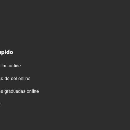
ápido
llas online
s de sol online
s graduadas online
s