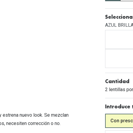
Mes de la visión
Gafas de Sol Rojas
Total 30
Monturas Verdes
Tipos de Gafas de Sol
Biotrue
Tipos de Gafas Graduadas
Selecciona
AZUL BRILL
rcas
Iconicos
rcas
Cantidad
2 lentillas po
Introduce 
s y estrena nuevo look. Se mezclan
Con presc
os, necesiten corrección o no.