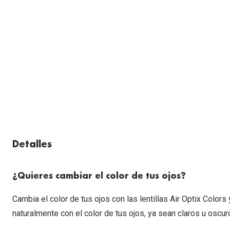
Lentillas esféricas para Miopia y Hipermetropia
Persol
Vogue
Gafas Graduadas Más Vendidas
Gafas de Sol Mas Nuevas
Ojos rojos
Lentillas tóricas para Astigmatismo
Michael Kors
Ralph Lauren
Gafas Graduadas Más Nuevas
Gafas de Sol Mas Vendidas
Ver todo
Lentillas day & night
Ver todas las ma
Nuance
Gafas de sol con probador virtual
Lentillas de colores y fantasía
Salud visual Infantil
Ver todas las ma
Detalles
¿Quieres cambiar el color de tus ojos?
Cambia el color de tus ojos con las lentillas Air Optix Color
naturalmente con el color de tus ojos, ya sean claros u oscur