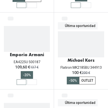
Última oportunidad
Emporio Armani
Michael Kors
EA4225U 500187
ahora:
109,60 €
antes:
137 €
Flatiron MK2185BU 344913
ahora:
100 €
antes:
200 €
-20%
-50%
OUTLET
Última oportunidad