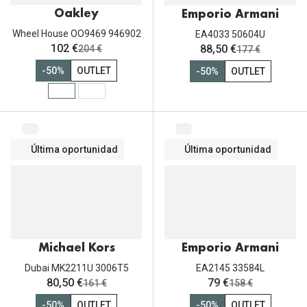
Michael Kors
Oakley
Emporio Armani
Marcas
Ver todas las marcas
Wheel House OO9469 946902
EA4033 50604U
Eyexpert
ahora:
ahora:
102 €
88,50 €
antes:
antes:
204 €
177 €
Formas y Colores
Acuvue
-50%
OUTLET
-50%
OUTLET
Gafas de Sol Cuadradas
Air Optix
Gafas de Sol Aviador
Biofinity
Gafas de Sol Ojo de Gato - Cat Eye
Última oportunidad
Última oportunidad
Soflens
Gafas de Sol Redondas
Dailies
Gafas de Sol Ovaladas
Precision
Gafas de Sol Negras
Total 30
Michael Kors
Emporio Armani
Gafas de Sol Transparentes
Biotrue
Dubai MK2211U 3006T5
EA2145 33584L
ahora:
ahora:
80,50 €
79 €
antes:
antes:
161 €
158 €
Gafas de Sol Rojas
Promoci
-50%
OUTLET
-50%
OUTLET