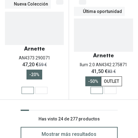
Nueva Colección
Última oportunidad
Arnette
Arnette
AN4373 290071
ahora:
47,20 €
antes:
59 €
Ilum 2.0 AN4342 275871
ahora:
41,50 €
antes:
83 €
-20%
-50%
OUTLET
Has visto 24 de 277 productos
Mostrar más resultados