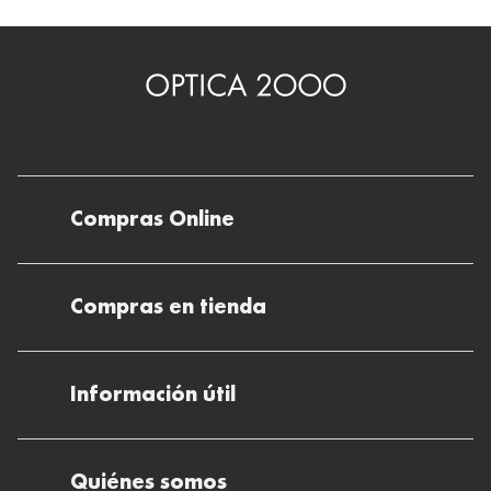
Compras Online
Envíos
Compras en tienda
Devoluciones
Métodos de pago en nuestras tiendas
Cancelar o devolver un pedido
Información útil
Solicitud de Informe optométrico/receta
Desistir del contrato aquí
Ray-ban Meta: Gafas con IA
Pide tu cita
Cómo encontrar mi pedido
Quiénes somos