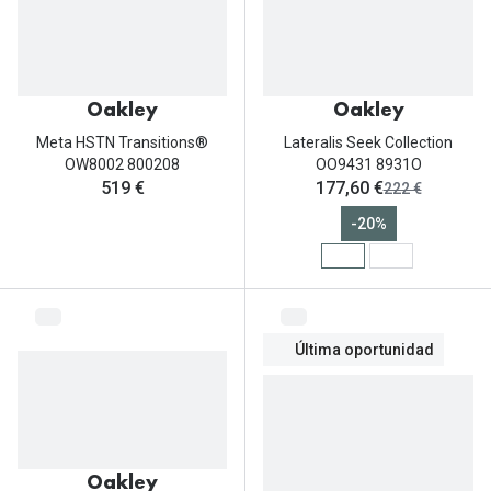
Oakley
Oakley
Meta HSTN Transitions®
Lateralis Seek Collection
OW8002 800208
OO9431 8931O
ahora:
519 €
177,60 €
antes:
222 €
-20%
Última oportunidad
Oakley