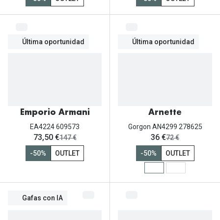
Tipos de Gafas de Sol
Promocion
Iconicos
Lentillas 
Última oportunidad
Última oportunidad
Consejos
Lecturas
Sol y ojos del bebé
¿Cómo comp
Gafas Polarizadas
Cómo pone
Cristales Transitions
Emporio Armani
Arnette
Lentillas 
EA4224 609573
Gorgon AN4299 278625
Guía de gafas para la forma de tu cara
ahora:
ahora:
73,50 €
36 €
antes:
Dormir con
antes:
147 €
72 €
Accesorios
-50%
OUTLET
-50%
OUTLET
Encuentra 
Gafas con IA