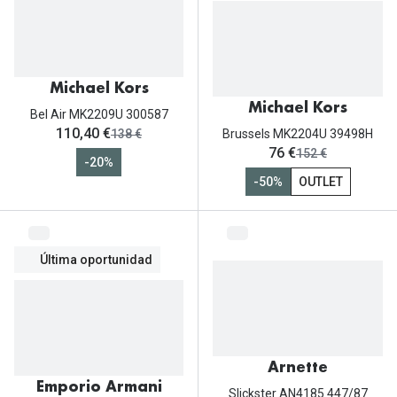
Michael Kors
Michael Kors
Bel Air MK2209U 300587
ahora:
110,40 €
antes:
138 €
Brussels MK2204U 39498H
ahora:
76 €
antes:
152 €
-20%
-50%
OUTLET
Última oportunidad
Arnette
Emporio Armani
Slickster AN4185 447/87