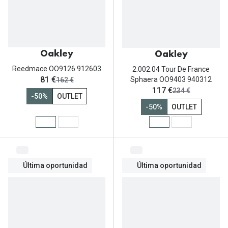
Gafas de Sol Mas Vendidas
Lentillas 
Gafas de sol con probador virtual
Lentillas 
Marcas
Oakley
Oakley
Materia
Ray-Ban
Reedmace OO9126 912603
2.002.04 Tour De France
ahora:
81 €
Sphaera OO9403 940312
antes:
162 €
Lentillas 
Oakley
ahora:
117 €
antes:
234 €
-50%
OUTLET
Lentillas 
-50%
OUTLET
Prada
Versace
Líquidos
Dolce & Gabbana
Todos los 
Última oportunidad
Última oportunidad
Arnette
Lágrimas
Vogue
Solucione
Persol
Limpiador