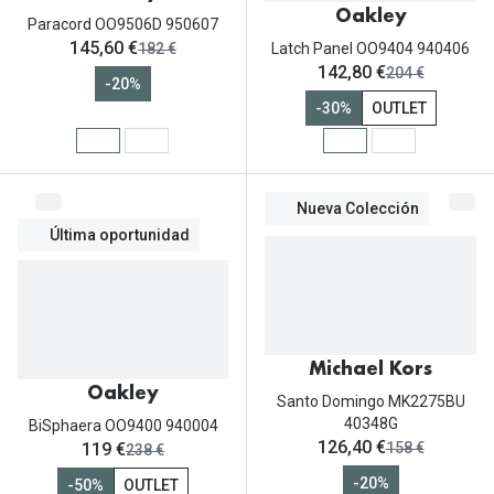
Oakley
Paracord OO9506D 950607
ahora:
145,60 €
antes:
182 €
Latch Panel OO9404 940406
ahora:
142,80 €
antes:
204 €
-20%
-30%
OUTLET
Nueva Colección
Última oportunidad
Michael Kors
Oakley
Santo Domingo MK2275BU
40348G
BiSphaera OO9400 940004
ahora:
126,40 €
ahora:
antes:
119 €
158 €
antes:
238 €
-20%
-50%
OUTLET