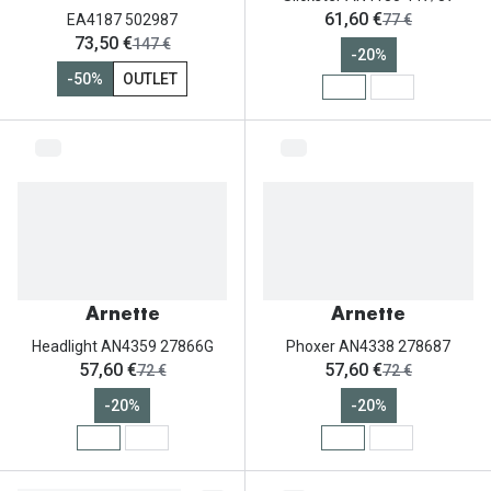
ahora:
61,60 €
antes:
EA4187 502987
77 €
ahora:
73,50 €
antes:
147 €
-20%
-50%
OUTLET
Arnette
Arnette
Headlight AN4359 27866G
Phoxer AN4338 278687
ahora:
ahora:
57,60 €
57,60 €
antes:
antes:
72 €
72 €
-20%
-20%