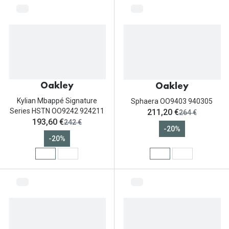
Oakley
Oakley
Kylian Mbappé Signature
Sphaera OO9403 940305
ahora:
Series HSTN OO9242 924211
211,20 €
antes:
264 €
ahora:
193,60 €
antes:
242 €
-20%
-20%