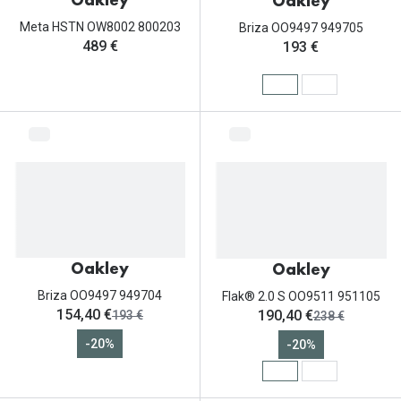
Oakley
Oakley
Meta HSTN OW8002 800203
Briza OO9497 949705
489 €
193 €
Oakley
Oakley
Briza OO9497 949704
Flak® 2.0 S OO9511 951105
ahora:
ahora:
154,40 €
190,40 €
antes:
antes:
193 €
238 €
-20%
-20%