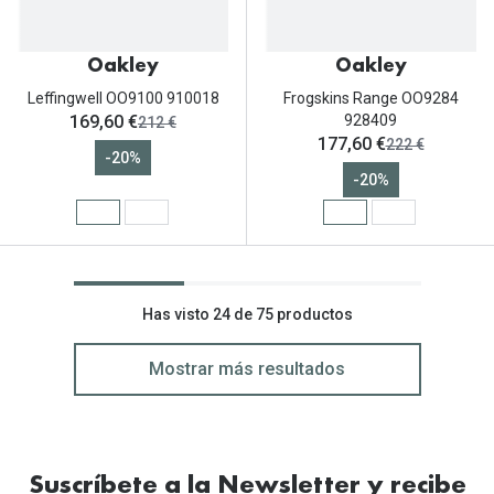
Oakley
Oakley
Leffingwell OO9100 910018
Frogskins Range OO9284
ahora:
169,60 €
928409
antes:
212 €
ahora:
177,60 €
antes:
222 €
-20%
-20%
Has visto 24 de 75 productos
Mostrar más resultados
Suscríbete a la Newsletter y recibe