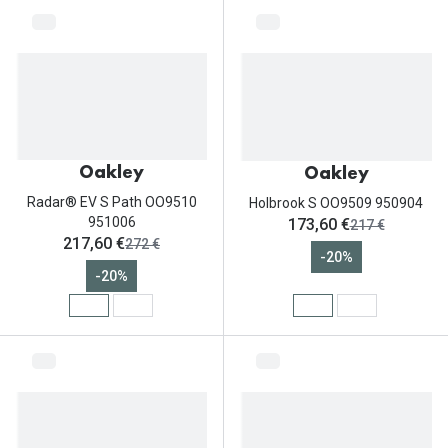
Oakley
Oakley
Radar® EV S Path OO9510
Holbrook S OO9509 950904
ahora:
951006
173,60 €
antes:
217 €
ahora:
217,60 €
antes:
272 €
-20%
-20%