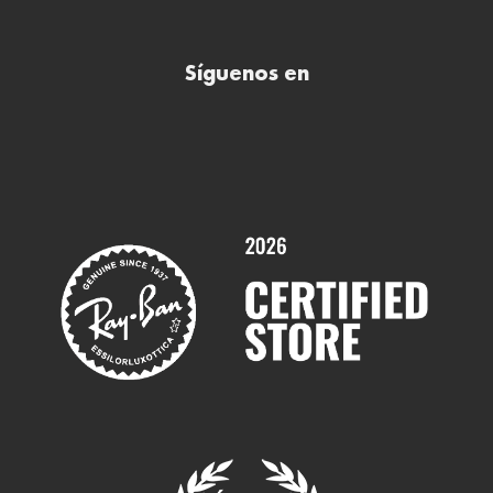
Preguntas frecuentes (FAQs)
Comprar lentillas online
Buscar óptica
Síguenos en
Comprar gafas de sol online
Contactar
Comprar gafas graduadas online
Trabaja con nosotros
Promociones
Servicios y Garantías
Marcas