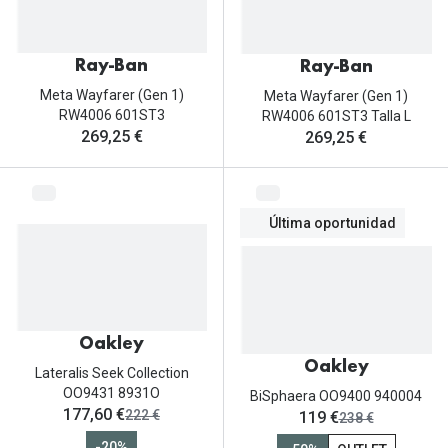
Gafas de Sol Mas Vendidas
Lentillas 
Gafas de sol con probador virtual
Ray-Ban
Ray-Ban
Lentillas 
Marcas
Meta Wayfarer (Gen 1)
Meta Wayfarer (Gen 1)
RW4006 601ST3
RW4006 601ST3 Talla L
Materia
Ray-Ban
269,25 €
269,25 €
Lentillas 
Oakley
Lentillas 
Prada
Última oportunidad
Versace
Líquidos
Dolce & Gabbana
Todos los 
Arnette
Lágrimas
Oakley
Oakley
Vogue
Lateralis Seek Collection
Solucione
OO9431 8931O
BiSphaera OO9400 940004
Persol
ahora:
177,60 €
antes:
ahora:
222 €
119 €
antes:
238 €
Limpiador
-20%