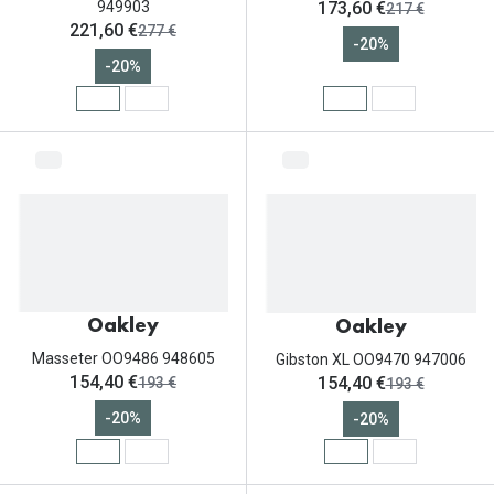
ahora:
949903
173,60 €
antes:
217 €
ahora:
221,60 €
antes:
277 €
-20%
-20%
Oakley
Oakley
Masseter OO9486 948605
Gibston XL OO9470 947006
ahora:
ahora:
154,40 €
154,40 €
antes:
antes:
193 €
193 €
-20%
-20%