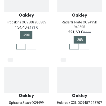
Oakley
Oakley
Frogskins OO9508 950805
Radar® Plate OO9495D
ahora:
154,40 €
949505
antes:
193 €
ahora:
221,60 €
antes:
277 €
-20%
-20%
Oakley
Oakley
Sphaera Slash OO9499
Holbrook XXL OO9487 948707