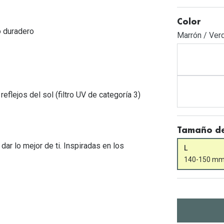
Mes de la visión
Gafas de Sol Rojas
Total 30
Monturas Verdes
Color
Tipos de Gafas de Sol
Biotrue
Tipos de Gafas Graduadas
o duradero
Marrón / Ver
rcas
Iconicos
rcas
eflejos del sol (filtro UV de categoría 3)
Tamaño de
ar lo mejor de ti. Inspiradas en los
L
140-150 m