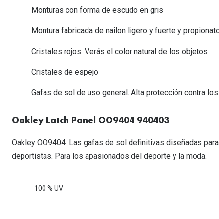
Lentillas esféricas para Miopia y Hipermetropia
Persol
Vogue
Monturas con forma de escudo en gris
Gafas Graduadas Más Vendidas
Gafas de Sol Mas Nuevas
Ojos rojos
Lentillas tóricas para Astigmatismo
Michael Kors
Ralph Lauren
Gafas Graduadas Más Nuevas
Montura fabricada de nailon ligero y fuerte y propionat
Gafas de Sol Mas Vendidas
Ver todo
Lentillas day & night
Ver todas las ma
Nuance
Cristales rojos. Verás el color natural de los objetos
Gafas de sol con probador virtual
Lentillas de colores y fantasía
Salud visual Infantil
Ver todas las ma
Cristales de espejo
Gafas de sol de uso general. Alta protección contra los r
Oakley Latch Panel OO9404 940403
Oakley OO9404. Las gafas de sol definitivas diseñadas para d
deportistas. Para los apasionados del deporte y la moda.
100 % UV