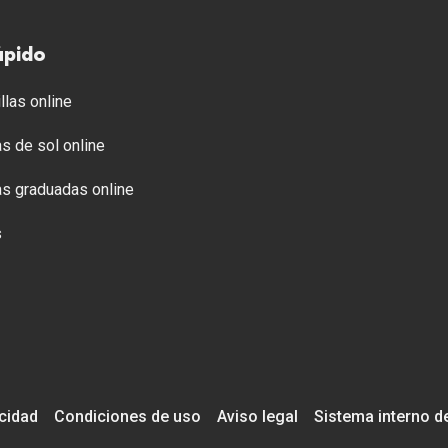
ápido
llas online
s de sol online
s graduadas online
s
acidad
Condiciones de uso
Aviso legal
Sistema interno d