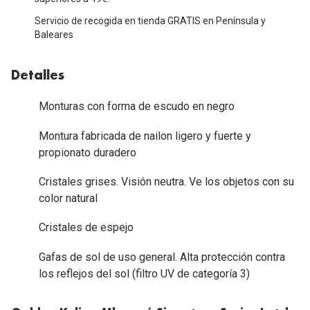
Tipos de Gafas de Sol
Promocion
Servicio de recogida en tienda GRATIS en Península y
Baleares
Iconicos
Lentillas 
Consejos
Detalles
Lecturas
Sol y ojos del bebé
Monturas con forma de escudo en negro
¿Cómo comp
Gafas Polarizadas
Montura fabricada de nailon ligero y fuerte y
Cómo pone
propionato duradero
Cristales Transitions
Lentillas 
Guía de gafas para la forma de tu cara
Cristales grises. Visión neutra. Ve los objetos con su
Dormir con
color natural
Accesorios
Encuentra 
Cristales de espejo
Gafas de sol de uso general. Alta protección contra
los reflejos del sol (filtro UV de categoría 3)