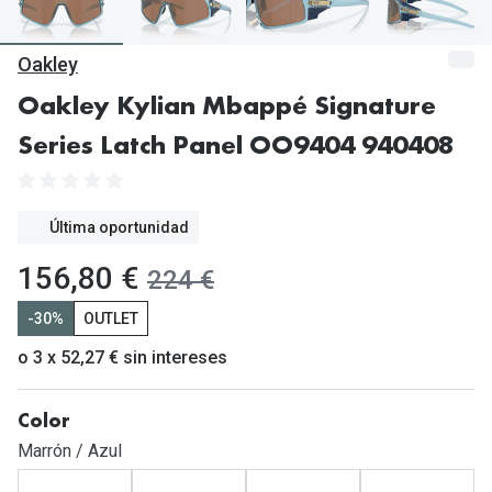
Gafas de Sol Mas Vendidas
Lentillas 
Gafas de sol con probador virtual
Oakley
Lentillas 
Marcas
Oakley Kylian Mbappé Signature
Materia
Series Latch Panel OO9404 940408
Ray-Ban
Lentillas 
Oakley
Última oportunidad
Lentillas 
Prada
ahora:
156,80 €
antes:
224 €
Versace
Líquidos
-30%
OUTLET
Dolce & Gabbana
Todos los 
o 3 x 52,27 € sin intereses
Arnette
Lágrimas
Vogue
Solucione
Color
Marrón / Azul
Persol
Limpiador