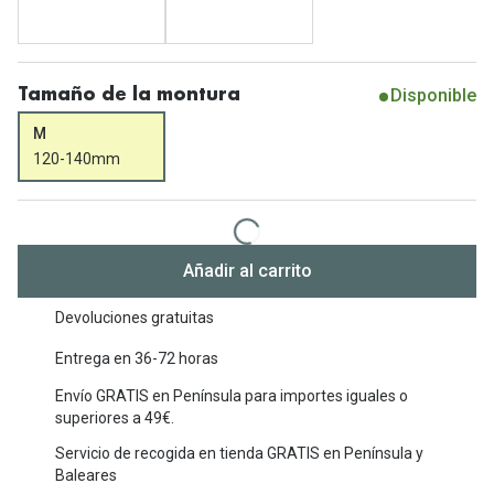
Michael Kors
Marcas
Ver todas las marcas
Eyexpert
Disponible
Tamaño de la montura
Formas y Colores
Acuvue
M
Gafas de Sol Cuadradas
Air Optix
120-140mm
Gafas de Sol Aviador
Biofinity
Gafas de Sol Ojo de Gato - Cat Eye
Soflens
Añadir al carrito
Gafas de Sol Redondas
Dailies
Devoluciones gratuitas
Gafas de Sol Ovaladas
Precision
Entrega en 36-72 horas
Gafas de Sol Negras
Total 30
Envío GRATIS en Península para importes iguales o
Gafas de Sol Transparentes
superiores a 49€.
Biotrue
Servicio de recogida en tienda GRATIS en Península y
Gafas de Sol Rojas
Baleares
Promoci