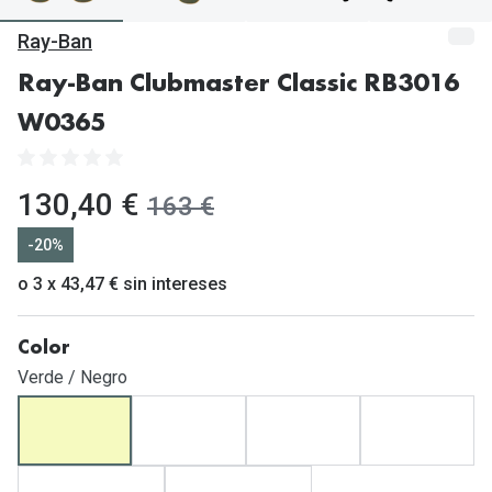
Gafas de Sol Mas Vendidas
Ray-Ban
Lentillas 
Gafas de sol con probador virtual
Ray-Ban Clubmaster Classic RB3016
Lentillas 
Marcas
W0365
Materia
Ray-Ban
Lentillas 
Oakley
ahora:
130,40 €
antes:
163 €
Lentillas 
Prada
-20%
Versace
o 3 x 43,47 € sin intereses
Líquidos
Dolce & Gabbana
Todos los 
Color
Arnette
Lágrimas
Verde / Negro
Vogue
Solucione
Persol
Limpiador