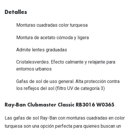
Tipos de Gafas de Sol
Promocion
Detalles
Iconicos
Lentillas 
Monturas cuadradas color turquesa
Consejos
Lecturas
Montura de acetato cómoda y ligera
Sol y ojos del bebé
¿Cómo comp
Admite lentes graduadas
Gafas Polarizadas
Cómo pone
Cristalesverdes. Efecto calmante y relajante para
Cristales Transitions
entornos urbanos
Lentillas 
Guía de gafas para la forma de tu cara
Gafas de sol de uso general. Alta protección contra
Dormir con
los reflejos del sol (filtro UV de categoría 3)
Accesorios
Encuentra 
Ray-Ban Clubmaster Classic RB3016 W0365
Las gafas de sol Ray-Ban con monturas cuadradas en color
turquesa son una opción perfecta para quienes buscan un