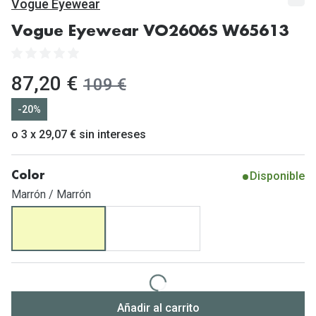
Gafas de Sol Mas Vendidas
Vogue Eyewear
Lentillas 
Gafas de sol con probador virtual
Vogue Eyewear VO2606S W65613
Lentillas 
Marcas
ahora:
87,20 €
antes:
109 €
Materia
Ray-Ban
-20%
Lentillas 
Oakley
o 3 x 29,07 € sin intereses
Lentillas 
Prada
Disponible
Color
Versace
Líquidos
Marrón / Marrón
Dolce & Gabbana
Todos los 
Arnette
Lágrimas
Vogue
Solucione
Persol
Limpiador
Añadir al carrito