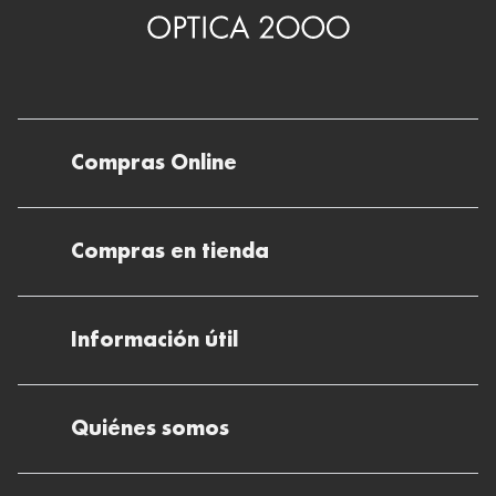
Compras Online
Envíos
Compras en tienda
Devoluciones
Métodos de pago en nuestras tiendas
Cancelar o devolver un pedido
Información útil
Solicitud de Informe optométrico/receta
Desistir del contrato aquí
Ray-ban Meta: Gafas con IA
Pide tu cita
Cómo encontrar mi pedido
Quiénes somos
El plan para tu visión
Preguntas Frecuentes Tienda (FAQs)
Cómo comprar lentillas online
Quiénes somos