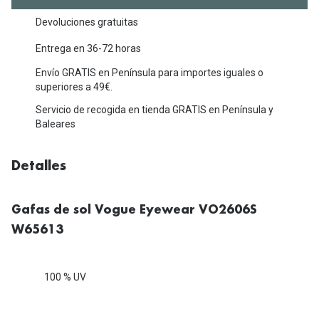
Michael Kors
Marcas
Devoluciones gratuitas
Ver todas las marcas
Eyexpert
Entrega en 36-72 horas
Formas y Colores
Envío GRATIS en Península para importes iguales o
Acuvue
superiores a 49€.
Gafas de Sol Cuadradas
Air Optix
Servicio de recogida en tienda GRATIS en Península y
Baleares
Gafas de Sol Aviador
Biofinity
Gafas de Sol Ojo de Gato - Cat Eye
Soflens
Detalles
Gafas de Sol Redondas
Dailies
Gafas de Sol Ovaladas
Gafas de sol Vogue Eyewear VO2606S
Precision
W65613
Gafas de Sol Negras
Total 30
Gafas de Sol Transparentes
Biotrue
100 % UV
Gafas de Sol Rojas
Promoci