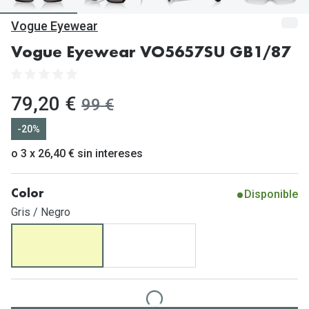
Gafas de Sol Mas Vendidas
Vogue Eyewear
Lentillas 
Gafas de sol con probador virtual
Vogue Eyewear VO5657SU GB1/87
Lentillas 
Marcas
Materia
Ray-Ban
ahora:
79,20 €
antes:
99 €
Lentillas 
Oakley
-20%
Lentillas 
Prada
o 3 x 26,40 € sin intereses
Versace
Líquidos
Disponible
Color
Dolce & Gabbana
Todos los 
Gris / Negro
Arnette
Lágrimas
Vogue
Solucione
Persol
Limpiador