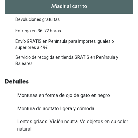
Michael Kors
Añadir al carrito
Marcas
Ver todas las marcas
Eyexpert
Devoluciones gratuitas
Formas y Colores
Entrega en 36-72 horas
Acuvue
Envío GRATIS en Península para importes iguales o
Gafas de Sol Cuadradas
Air Optix
superiores a 49€.
Gafas de Sol Aviador
Biofinity
Servicio de recogida en tienda GRATIS en Península y
Baleares
Gafas de Sol Ojo de Gato - Cat Eye
Soflens
Gafas de Sol Redondas
Dailies
Detalles
Gafas de Sol Ovaladas
Precision
Monturas en forma de ojo de gato en negro
Gafas de Sol Negras
Total 30
Montura de acetato ligera y cómoda
Gafas de Sol Transparentes
Biotrue
Lentes grises. Visión neutra. Ve objetos en su color
Gafas de Sol Rojas
natural
Promoci