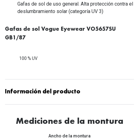
Tipos de Gafas de Sol
Gafas de sol de uso general. Alta protección contra el
Promocion
deslumbramiento solar (categoría UV 3)
Iconicos
Lentillas 
Gafas de sol Vogue Eyewear VO5657SU
Consejos
Lecturas
GB1/87
Sol y ojos del bebé
¿Cómo comp
Gafas Polarizadas
100 % UV
Cómo pone
Cristales Transitions
Lentillas 
Guía de gafas para la forma de tu cara
Dormir con
Información del producto
Accesorios
Encuentra 
Mediciones de la montura
Ancho de la montura